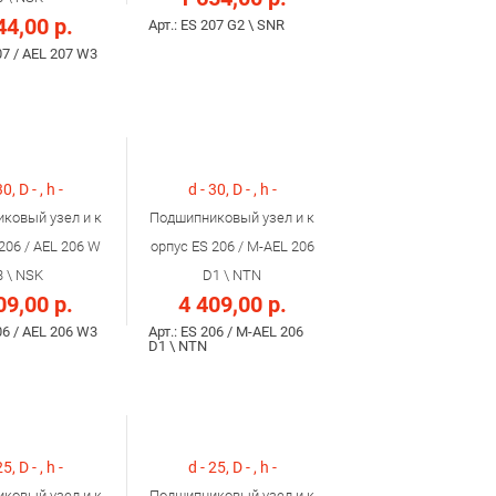
44,00 р.
Арт.: ES 207 G2 \ SNR
07 / AEL 207 W3
30, D - , h -
d - 30, D - , h -
ковый узел и к
Подшипниковый узел и к
206 / AEL 206 W
орпус ES 206 / M-AEL 206
3 \ NSK
D1 \ NTN
09,00 р.
4 409,00 р.
06 / AEL 206 W3
Арт.: ES 206 / M-AEL 206
D1 \ NTN
25, D - , h -
d - 25, D - , h -
ковый узел и к
Подшипниковый узел и к