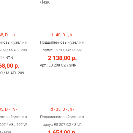
\ NSK
45, D - , h -
d - 40, D - , h -
ковый узел и к
Подшипниковый узел и к
209 / M-AEL 209
орпус ES 208 G2 \ SNR
2 138,00 р.
1 \ NTN
68,00 р.
Арт.: ES 208 G2 \ SNR
09 / M-AEL 209
35, D - , h -
d - 35, D - , h -
ковый узел и к
Подшипниковый узел и к
207 / AEL 207 W
орпус ES 207 G2 \ SNR
1 654,00 р.
3 \ NSK