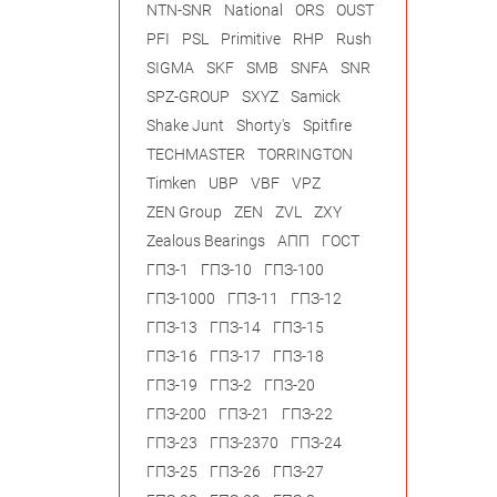
NTN-SNR
National
ORS
OUST
PFI
PSL
Primitive
RHP
Rush
SIGMA
SKF
SMB
SNFA
SNR
SPZ-GROUP
SXYZ
Samick
Shake Junt
Shorty's
Spitfire
TECHMASTER
TORRINGTON
Timken
UBP
VBF
VPZ
ZEN Group
ZEN
ZVL
ZXY
Zealous Bearings
АПП
ГОСТ
ГПЗ-1
ГПЗ-10
ГПЗ-100
ГПЗ-1000
ГПЗ-11
ГПЗ-12
ГПЗ-13
ГПЗ-14
ГПЗ-15
ГПЗ-16
ГПЗ-17
ГПЗ-18
ГПЗ-19
ГПЗ-2
ГПЗ-20
ГПЗ-200
ГПЗ-21
ГПЗ-22
ГПЗ-23
ГПЗ-2370
ГПЗ-24
ГПЗ-25
ГПЗ-26
ГПЗ-27