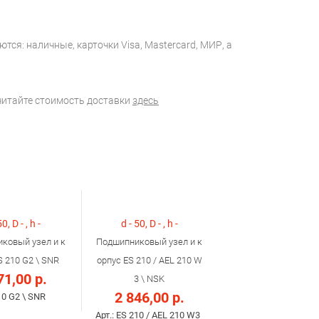
тся: наличные, карточки Visa, Mastercard, МИР, а
считайте стоимость доставки
здесь
50, D - , h -
d - 50, D - , h -
ковый узел и к
Подшипниковый узел и к
S 210 G2 \ SNR
орпус ES 210 / AEL 210 W
71,00 р.
3 \ NSK
2 846,00 р.
10 G2 \ SNR
Арт.: ES 210 / AEL 210 W3