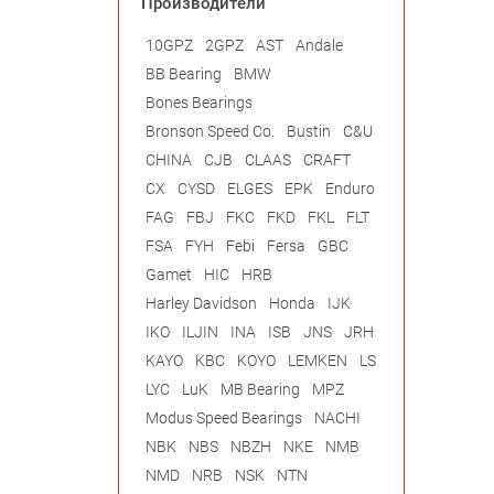
Производители
10GPZ
2GPZ
AST
Andale
BB Bearing
BMW
Bones Bearings
Bronson Speed Co.
Bustin
C&U
CHINA
CJB
CLAAS
CRAFT
CX
CYSD
ELGES
EPK
Enduro
FAG
FBJ
FKC
FKD
FKL
FLT
FSA
FYH
Febi
Fersa
GBC
Gamet
HIC
HRB
Harley Davidson
Honda
IJK
IKO
ILJIN
INA
ISB
JNS
JRH
KAYO
KBC
KOYO
LEMKEN
LS
LYC
LuK
MB Bearing
MPZ
Modus Speed Bearings
NACHI
NBK
NBS
NBZH
NKE
NMB
NMD
NRB
NSK
NTN