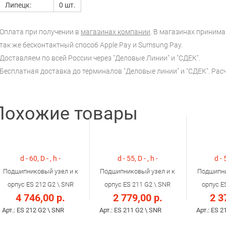
Липецк:
0 шт.
Оплата при получении в
магазинах компании
. В магазинах принимаю
так же бесконтактный способ Apple Pay и Sumsung Pay.
Доставляем по всей России через "Деловые Линии" и "СДЕК".
Бесплатная доставка до терминалов "Деловые линии" и "СДЕК". Ра
Похожие товары
d - 60, D - , h -
d - 55, D - , h -
d - 
Подшипниковый узел и к
Подшипниковый узел и к
Подшипни
орпус ES 212 G2 \ SNR
орпус ES 211 G2 \ SNR
орпус E
4 746,00 р.
2 779,00 р.
2 3
Арт.: ES 212 G2 \ SNR
Арт.: ES 211 G2 \ SNR
Арт.: ES 2