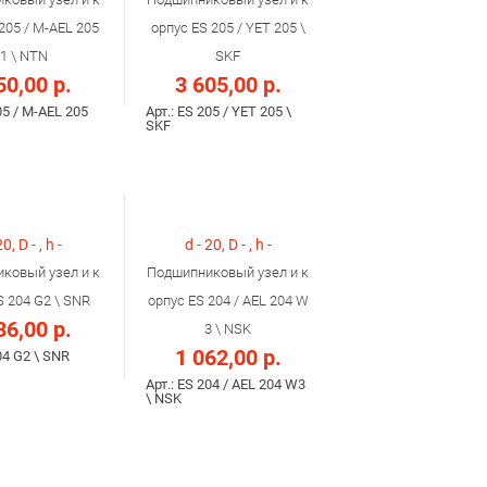
205 / M-AEL 205
орпус ES 205 / YET 205 \
1 \ NTN
SKF
50,00 р.
3 605,00 р.
05 / M-AEL 205
Арт.: ES 205 / YET 205 \
SKF
20, D - , h -
d - 20, D - , h -
ковый узел и к
Подшипниковый узел и к
S 204 G2 \ SNR
орпус ES 204 / AEL 204 W
36,00 р.
3 \ NSK
1 062,00 р.
04 G2 \ SNR
Арт.: ES 204 / AEL 204 W3
\ NSK