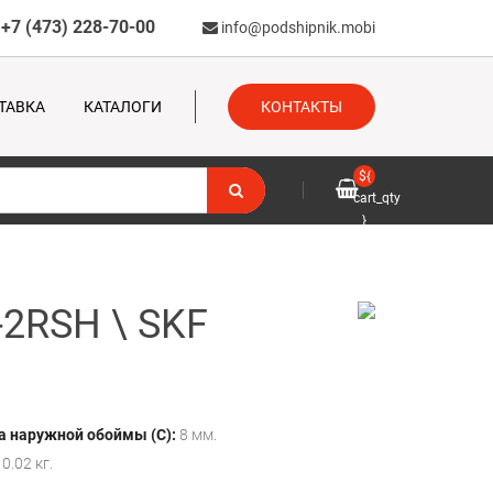
+7 (473) 228-70-00
info@podshipnik.mobi
ТАВКА
КАТАЛОГИ
КОНТАКТЫ
${
cart_qty
}
-2RSH \ SKF
 наружной обоймы (C):
8 мм.
0.02 кг.