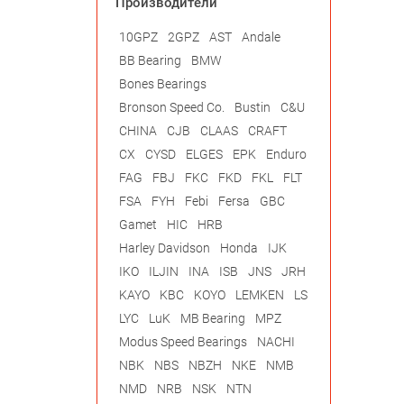
Производители
10GPZ
2GPZ
AST
Andale
BB Bearing
BMW
Bones Bearings
Bronson Speed Co.
Bustin
C&U
CHINA
CJB
CLAAS
CRAFT
CX
CYSD
ELGES
EPK
Enduro
FAG
FBJ
FKC
FKD
FKL
FLT
FSA
FYH
Febi
Fersa
GBC
Gamet
HIC
HRB
Harley Davidson
Honda
IJK
IKO
ILJIN
INA
ISB
JNS
JRH
KAYO
KBC
KOYO
LEMKEN
LS
LYC
LuK
MB Bearing
MPZ
Modus Speed Bearings
NACHI
NBK
NBS
NBZH
NKE
NMB
NMD
NRB
NSK
NTN