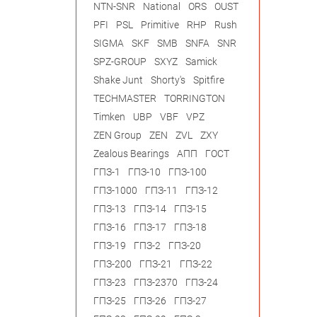
NTN-SNR
National
ORS
OUST
PFI
PSL
Primitive
RHP
Rush
SIGMA
SKF
SMB
SNFA
SNR
SPZ-GROUP
SXYZ
Samick
Shake Junt
Shorty's
Spitfire
TECHMASTER
TORRINGTON
Timken
UBP
VBF
VPZ
ZEN Group
ZEN
ZVL
ZXY
Zealous Bearings
АПП
ГОСТ
ГПЗ-1
ГПЗ-10
ГПЗ-100
ГПЗ-1000
ГПЗ-11
ГПЗ-12
ГПЗ-13
ГПЗ-14
ГПЗ-15
ГПЗ-16
ГПЗ-17
ГПЗ-18
ГПЗ-19
ГПЗ-2
ГПЗ-20
ГПЗ-200
ГПЗ-21
ГПЗ-22
ГПЗ-23
ГПЗ-2370
ГПЗ-24
ГПЗ-25
ГПЗ-26
ГПЗ-27