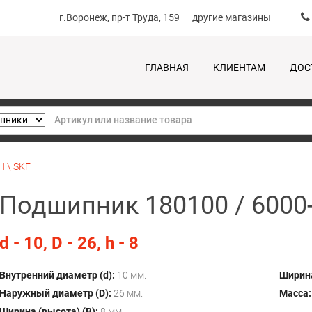
г.Воронеж, пр-т Труда, 159
другие магазины
ГЛАВНАЯ
КЛИЕНТАМ
ДОС
H \ SKF
Подшипник 180100 / 6000
d - 10, D - 26, h - 8
Внутренний диаметр (d):
10 мм.
Ширина
Наружный диаметр (D):
26 мм.
Масса:
Ширина (высота) (B):
8 мм.