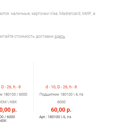
тся: наличные, карточки Visa, Mastercard, МИР, а
считайте стоимость доставки
здесь
 D - 26, h - 8
d - 10, D - 26, h - 8
к 180100 / 6000
Подшипник 180100 \ 6, пз
CM \ NSK
6000
0,00 р.
60,00 р.
00 / 6000
Арт.: 180100 \ 6, пз
NSK