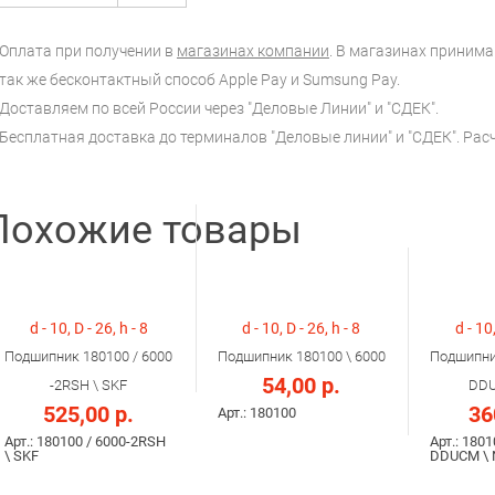
Оплата при получении в
магазинах компании
. В магазинах принимаю
так же бесконтактный способ Apple Pay и Sumsung Pay.
Доставляем по всей России через "Деловые Линии" и "СДЕК".
Бесплатная доставка до терминалов "Деловые линии" и "СДЕК". Ра
Похожие товары
d - 10, D - 26, h - 8
d - 10, D - 26, h - 8
d - 10,
Подшипник 180100 / 6000
Подшипник 180100 \ 6000
Подшипни
54,00 р.
-2RSH \ SKF
DDU
525,00 р.
36
Арт.: 180100
Арт.: 180100 / 6000-2RSH
Арт.: 1801
\ SKF
DDUCM \ 