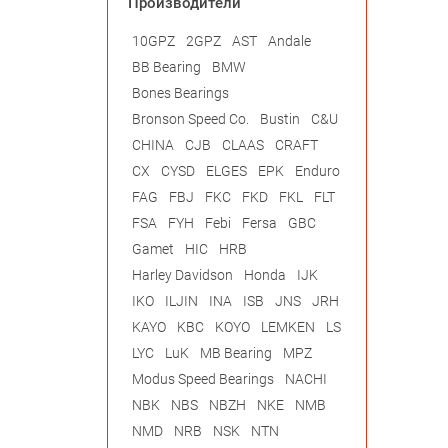
Производители
10GPZ
2GPZ
AST
Andale
BB Bearing
BMW
Bones Bearings
Bronson Speed Co.
Bustin
C&U
CHINA
CJB
CLAAS
CRAFT
CX
CYSD
ELGES
EPK
Enduro
FAG
FBJ
FKC
FKD
FKL
FLT
FSA
FYH
Febi
Fersa
GBC
Gamet
HIC
HRB
Harley Davidson
Honda
IJK
IKO
ILJIN
INA
ISB
JNS
JRH
KAYO
KBC
KOYO
LEMKEN
LS
LYC
LuK
MB Bearing
MPZ
Modus Speed Bearings
NACHI
NBK
NBS
NBZH
NKE
NMB
NMD
NRB
NSK
NTN