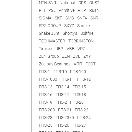
NTN-SNR
National
ORS
OUST
PFI
PSL
Primitive
RHP
Rush
SIGMA
SKF
SMB
SNFA
SNR
SPZ-GROUP
SXYZ
Samick
Shake Junt
Shorty's
Spitfire
TECHMASTER
TORRINGTON
Timken
UBP
VBF
VPZ
ZEN Group
ZEN
ZVL
ZXY
Zealous Bearings
АПП
ГОСТ
ГПЗ-1
ГПЗ-10
ГПЗ-100
ГПЗ-1000
ГПЗ-11
ГПЗ-12
ГПЗ-13
ГПЗ-14
ГПЗ-15
ГПЗ-16
ГПЗ-17
ГПЗ-18
ГПЗ-19
ГПЗ-2
ГПЗ-20
ГПЗ-200
ГПЗ-21
ГПЗ-22
ГПЗ-23
ГПЗ-2370
ГПЗ-24
ГПЗ-25
ГПЗ-26
ГПЗ-27