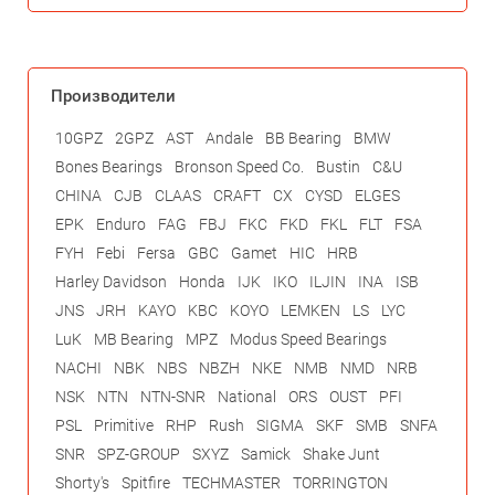
Производители
10GPZ
2GPZ
AST
Andale
BB Bearing
BMW
Bones Bearings
Bronson Speed Co.
Bustin
C&U
CHINA
CJB
CLAAS
CRAFT
CX
CYSD
ELGES
EPK
Enduro
FAG
FBJ
FKC
FKD
FKL
FLT
FSA
FYH
Febi
Fersa
GBC
Gamet
HIC
HRB
Harley Davidson
Honda
IJK
IKO
ILJIN
INA
ISB
JNS
JRH
KAYO
KBC
KOYO
LEMKEN
LS
LYC
LuK
MB Bearing
MPZ
Modus Speed Bearings
NACHI
NBK
NBS
NBZH
NKE
NMB
NMD
NRB
NSK
NTN
NTN-SNR
National
ORS
OUST
PFI
PSL
Primitive
RHP
Rush
SIGMA
SKF
SMB
SNFA
SNR
SPZ-GROUP
SXYZ
Samick
Shake Junt
Shorty's
Spitfire
TECHMASTER
TORRINGTON