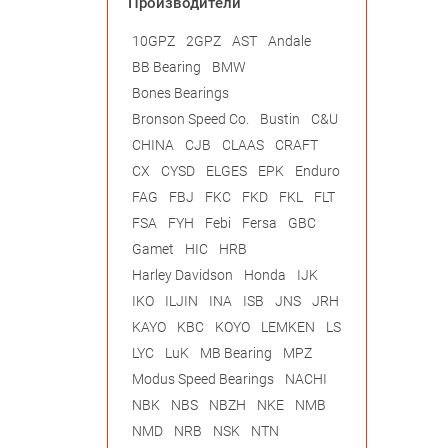
Производители
10GPZ
2GPZ
AST
Andale
BB Bearing
BMW
Bones Bearings
Bronson Speed Co.
Bustin
C&U
CHINA
CJB
CLAAS
CRAFT
CX
CYSD
ELGES
EPK
Enduro
FAG
FBJ
FKC
FKD
FKL
FLT
FSA
FYH
Febi
Fersa
GBC
Gamet
HIC
HRB
Harley Davidson
Honda
IJK
IKO
ILJIN
INA
ISB
JNS
JRH
KAYO
KBC
KOYO
LEMKEN
LS
LYC
LuK
MB Bearing
MPZ
Modus Speed Bearings
NACHI
NBK
NBS
NBZH
NKE
NMB
NMD
NRB
NSK
NTN