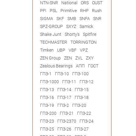
NTN-SNR
National
ORS
OUST
PFI
PSL
Primitive
RHP
Rush
SIGMA
SKF
SMB
SNFA
SNR
SPZ-GROUP
SXYZ
Samick
Shake Junt
Shorty's
Spitfire
TECHMASTER
TORRINGTON
Timken
UBP
VBF
VPZ
ZEN Group
ZEN
ZVL
ZXY
Zealous Bearings
АПП
ГОСТ
ГПЗ-1
ГПЗ-10
ГПЗ-100
ГПЗ-1000
ГПЗ-11
ГПЗ-12
ГПЗ-13
ГПЗ-14
ГПЗ-15
ГПЗ-16
ГПЗ-17
ГПЗ-18
ГПЗ-19
ГПЗ-2
ГПЗ-20
ГПЗ-200
ГПЗ-21
ГПЗ-22
ГПЗ-23
ГПЗ-2370
ГПЗ-24
ГПЗ-25
ГПЗ-26
ГПЗ-27