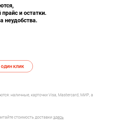
ются,
 прайс и остатки.
а неудобства.
АКАЗАТЬ В ОДИН КЛИК
тся: наличные, карточки Visa, Mastercard, МИР, а
считайте стоимость доставки
здесь