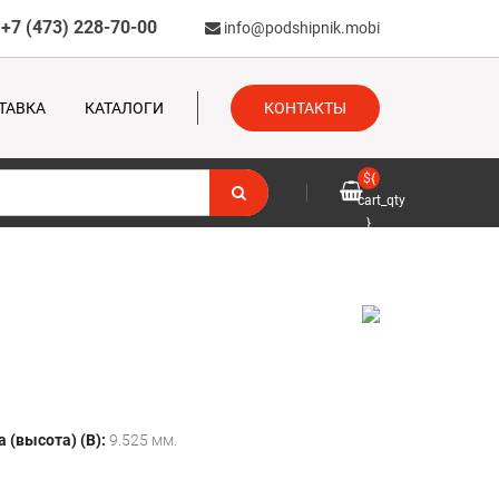
+7 (473) 228-70-00
info@podshipnik.mobi
ТАВКА
КАТАЛОГИ
КОНТАКТЫ
${
cart_qty
}
 (высота) (B):
9.525 мм.