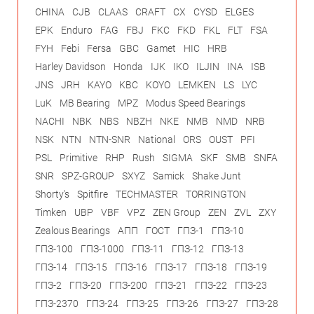
CHINA
CJB
CLAAS
CRAFT
CX
CYSD
ELGES
EPK
Enduro
FAG
FBJ
FKC
FKD
FKL
FLT
FSA
FYH
Febi
Fersa
GBC
Gamet
HIC
HRB
Harley Davidson
Honda
IJK
IKO
ILJIN
INA
ISB
JNS
JRH
KAYO
KBC
KOYO
LEMKEN
LS
LYC
LuK
MB Bearing
MPZ
Modus Speed Bearings
NACHI
NBK
NBS
NBZH
NKE
NMB
NMD
NRB
NSK
NTN
NTN-SNR
National
ORS
OUST
PFI
PSL
Primitive
RHP
Rush
SIGMA
SKF
SMB
SNFA
SNR
SPZ-GROUP
SXYZ
Samick
Shake Junt
Shorty's
Spitfire
TECHMASTER
TORRINGTON
Timken
UBP
VBF
VPZ
ZEN Group
ZEN
ZVL
ZXY
Zealous Bearings
АПП
ГОСТ
ГПЗ-1
ГПЗ-10
ГПЗ-100
ГПЗ-1000
ГПЗ-11
ГПЗ-12
ГПЗ-13
ГПЗ-14
ГПЗ-15
ГПЗ-16
ГПЗ-17
ГПЗ-18
ГПЗ-19
ГПЗ-2
ГПЗ-20
ГПЗ-200
ГПЗ-21
ГПЗ-22
ГПЗ-23
ГПЗ-2370
ГПЗ-24
ГПЗ-25
ГПЗ-26
ГПЗ-27
ГПЗ-28