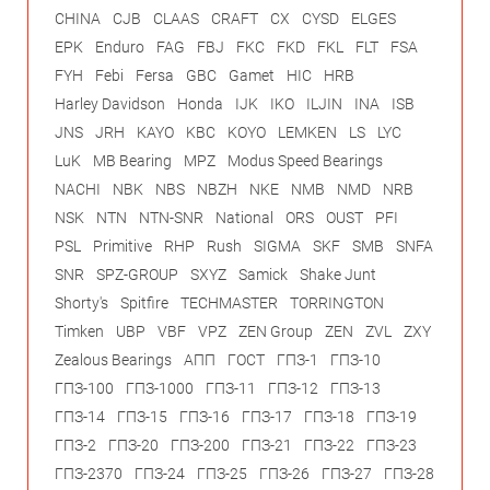
CHINA
CJB
CLAAS
CRAFT
CX
CYSD
ELGES
EPK
Enduro
FAG
FBJ
FKC
FKD
FKL
FLT
FSA
FYH
Febi
Fersa
GBC
Gamet
HIC
HRB
Harley Davidson
Honda
IJK
IKO
ILJIN
INA
ISB
JNS
JRH
KAYO
KBC
KOYO
LEMKEN
LS
LYC
LuK
MB Bearing
MPZ
Modus Speed Bearings
NACHI
NBK
NBS
NBZH
NKE
NMB
NMD
NRB
NSK
NTN
NTN-SNR
National
ORS
OUST
PFI
PSL
Primitive
RHP
Rush
SIGMA
SKF
SMB
SNFA
SNR
SPZ-GROUP
SXYZ
Samick
Shake Junt
Shorty's
Spitfire
TECHMASTER
TORRINGTON
Timken
UBP
VBF
VPZ
ZEN Group
ZEN
ZVL
ZXY
Zealous Bearings
АПП
ГОСТ
ГПЗ-1
ГПЗ-10
ГПЗ-100
ГПЗ-1000
ГПЗ-11
ГПЗ-12
ГПЗ-13
ГПЗ-14
ГПЗ-15
ГПЗ-16
ГПЗ-17
ГПЗ-18
ГПЗ-19
ГПЗ-2
ГПЗ-20
ГПЗ-200
ГПЗ-21
ГПЗ-22
ГПЗ-23
ГПЗ-2370
ГПЗ-24
ГПЗ-25
ГПЗ-26
ГПЗ-27
ГПЗ-28