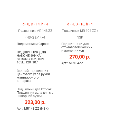
d - 8, D - 14, h - 4
d - 4, D - 10, h - 4
Подшипник MR 148 ZZ
Подшипник MR 104 ZZ \
(NSK) 8x14x4
NSK
Подшипники Стронг
Подшипники для
стоматологических
наконечников
ПОДШИПНИК ДЛЯ
НАКОНЕЧНИКА
270,00 р.
STRONG 102, 102L,
105L, 120, 107 II
Арт.: MR104ZZ
Задний подшипник
цангового узла ручки
маникюрного
аппарата
Подшипник для Стронг
Подшипник вала для ма
никюрной ручки
323,00 р.
Арт.: MR148 ZZ (NSK)