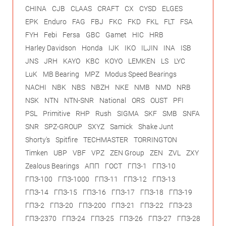
CHINA
CJB
CLAAS
CRAFT
CX
CYSD
ELGES
EPK
Enduro
FAG
FBJ
FKC
FKD
FKL
FLT
FSA
FYH
Febi
Fersa
GBC
Gamet
HIC
HRB
Harley Davidson
Honda
IJK
IKO
ILJIN
INA
ISB
JNS
JRH
KAYO
KBC
KOYO
LEMKEN
LS
LYC
LuK
MB Bearing
MPZ
Modus Speed Bearings
NACHI
NBK
NBS
NBZH
NKE
NMB
NMD
NRB
NSK
NTN
NTN-SNR
National
ORS
OUST
PFI
PSL
Primitive
RHP
Rush
SIGMA
SKF
SMB
SNFA
SNR
SPZ-GROUP
SXYZ
Samick
Shake Junt
Shorty's
Spitfire
TECHMASTER
TORRINGTON
Timken
UBP
VBF
VPZ
ZEN Group
ZEN
ZVL
ZXY
Zealous Bearings
АПП
ГОСТ
ГПЗ-1
ГПЗ-10
ГПЗ-100
ГПЗ-1000
ГПЗ-11
ГПЗ-12
ГПЗ-13
ГПЗ-14
ГПЗ-15
ГПЗ-16
ГПЗ-17
ГПЗ-18
ГПЗ-19
ГПЗ-2
ГПЗ-20
ГПЗ-200
ГПЗ-21
ГПЗ-22
ГПЗ-23
ГПЗ-2370
ГПЗ-24
ГПЗ-25
ГПЗ-26
ГПЗ-27
ГПЗ-28