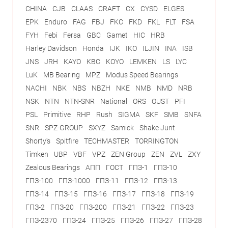
CHINA
CJB
CLAAS
CRAFT
CX
CYSD
ELGES
EPK
Enduro
FAG
FBJ
FKC
FKD
FKL
FLT
FSA
FYH
Febi
Fersa
GBC
Gamet
HIC
HRB
Harley Davidson
Honda
IJK
IKO
ILJIN
INA
ISB
JNS
JRH
KAYO
KBC
KOYO
LEMKEN
LS
LYC
LuK
MB Bearing
MPZ
Modus Speed Bearings
NACHI
NBK
NBS
NBZH
NKE
NMB
NMD
NRB
NSK
NTN
NTN-SNR
National
ORS
OUST
PFI
PSL
Primitive
RHP
Rush
SIGMA
SKF
SMB
SNFA
SNR
SPZ-GROUP
SXYZ
Samick
Shake Junt
Shorty's
Spitfire
TECHMASTER
TORRINGTON
Timken
UBP
VBF
VPZ
ZEN Group
ZEN
ZVL
ZXY
Zealous Bearings
АПП
ГОСТ
ГПЗ-1
ГПЗ-10
ГПЗ-100
ГПЗ-1000
ГПЗ-11
ГПЗ-12
ГПЗ-13
ГПЗ-14
ГПЗ-15
ГПЗ-16
ГПЗ-17
ГПЗ-18
ГПЗ-19
ГПЗ-2
ГПЗ-20
ГПЗ-200
ГПЗ-21
ГПЗ-22
ГПЗ-23
ГПЗ-2370
ГПЗ-24
ГПЗ-25
ГПЗ-26
ГПЗ-27
ГПЗ-28