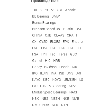
Производители
10GPZ
2GPZ
AST
Andale
BB Bearing
BMW
Bones Bearings
Bronson Speed Co.
Bustin
C&U
CHINA
CJB
CLAAS
CRAFT
CX
CYSD
ELGES
EPK
Enduro
FAG
FBJ
FKC
FKD
FKL
FLT
FSA
FYH
Febi
Fersa
GBC
Gamet
HIC
HRB
Harley Davidson
Honda
IJK
IKO
ILJIN
INA
ISB
JNS
JRH
KAYO
KBC
KOYO
LEMKEN
LS
LYC
LuK
MB Bearing
MPZ
Modus Speed Bearings
NACHI
NBK
NBS
NBZH
NKE
NMB
NMD
NRB
NSK
NTN