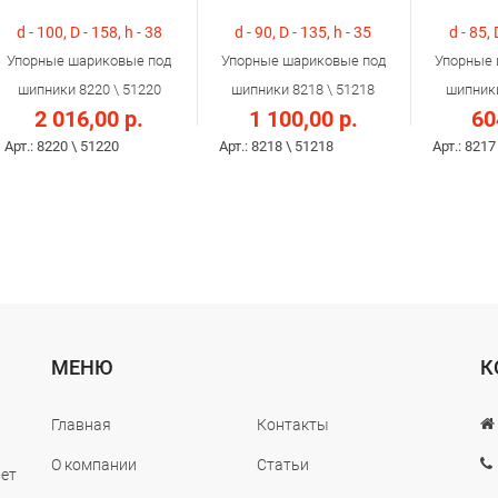
d - 100, D - 158, h - 38
d - 90, D - 135, h - 35
d - 85, 
Упорные шариковые под
Упорные шариковые под
Упорные 
шипники 8220 \ 51220
шипники 8218 \ 51218
шипники
2 016,00 р.
1 100,00 р.
60
Арт.: 8220 \ 51220
Арт.: 8218 \ 51218
Арт.: 8217
МЕНЮ
К
Главная
Контакты
О компании
Статьи
лет