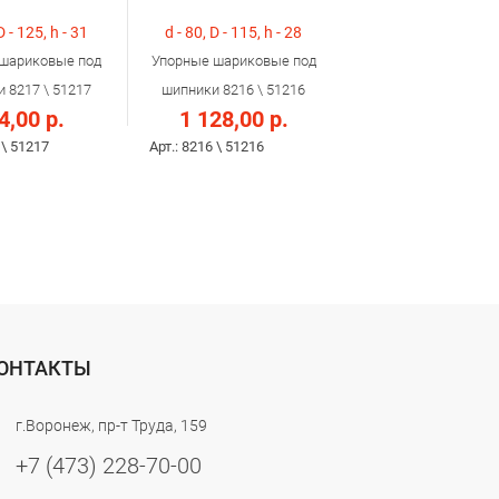
D - 125, h - 31
d - 80, D - 115, h - 28
шариковые под
Упорные шариковые под
 8217 \ 51217
шипники 8216 \ 51216
4,00 р.
1 128,00 р.
 \ 51217
Арт.: 8216 \ 51216
ОНТАКТЫ
г.Воронеж, пр-т Труда, 159
+7 (473) 228-70-00