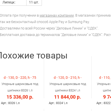
Липецк:
11 шт.
Оплата при получении в
магазинах компании
. В магазинах принимаю
так же бесконтактный способ Apple Pay и Sumsung Pay.
Доставляем по всей России через "Деловые Линии" и "СДЕК".
Бесплатная доставка до терминалов "Деловые линии" и "СДЕК". Ра
Похожие товары
d - 130, D - 220, h - 75
d - 120, D - 210, h -
d - 110,
Упорные шариковые под
Упорные шариковые под
Упорные 
шипники 8326 \ л
шипники 8324 \ л
шипни
15 336,00 р.
11 844,00 р.
9 7
Арт.: 8326 \ л
Арт.: 8324 \ л
Арт.: 8322