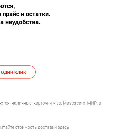
ются,
 прайс и остатки.
а неудобства.
АКАЗАТЬ В ОДИН КЛИК
тся: наличные, карточки Visa, Mastercard, МИР, а
считайте стоимость доставки
здесь