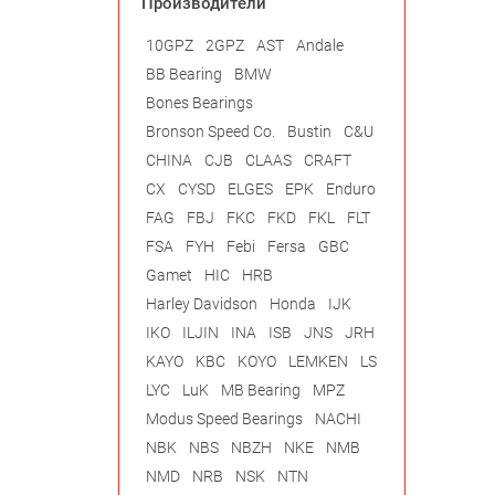
Производители
10GPZ
2GPZ
AST
Andale
BB Bearing
BMW
Bones Bearings
Bronson Speed Co.
Bustin
C&U
CHINA
CJB
CLAAS
CRAFT
CX
CYSD
ELGES
EPK
Enduro
FAG
FBJ
FKC
FKD
FKL
FLT
FSA
FYH
Febi
Fersa
GBC
Gamet
HIC
HRB
Harley Davidson
Honda
IJK
IKO
ILJIN
INA
ISB
JNS
JRH
KAYO
KBC
KOYO
LEMKEN
LS
LYC
LuK
MB Bearing
MPZ
Modus Speed Bearings
NACHI
NBK
NBS
NBZH
NKE
NMB
NMD
NRB
NSK
NTN