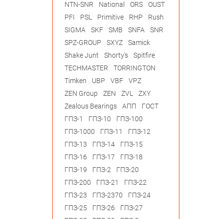
NTN-SNR
National
ORS
OUST
PFI
PSL
Primitive
RHP
Rush
SIGMA
SKF
SMB
SNFA
SNR
SPZ-GROUP
SXYZ
Samick
Shake Junt
Shorty's
Spitfire
TECHMASTER
TORRINGTON
Timken
UBP
VBF
VPZ
ZEN Group
ZEN
ZVL
ZXY
Zealous Bearings
АПП
ГОСТ
ГПЗ-1
ГПЗ-10
ГПЗ-100
ГПЗ-1000
ГПЗ-11
ГПЗ-12
ГПЗ-13
ГПЗ-14
ГПЗ-15
ГПЗ-16
ГПЗ-17
ГПЗ-18
ГПЗ-19
ГПЗ-2
ГПЗ-20
ГПЗ-200
ГПЗ-21
ГПЗ-22
ГПЗ-23
ГПЗ-2370
ГПЗ-24
ГПЗ-25
ГПЗ-26
ГПЗ-27