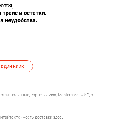
ются,
 прайс и остатки.
а неудобства.
АКАЗАТЬ В ОДИН КЛИК
тся: наличные, карточки Visa, Mastercard, МИР, а
считайте стоимость доставки
здесь