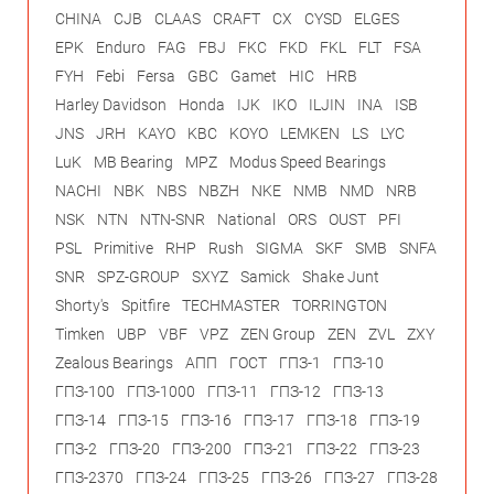
CHINA
CJB
CLAAS
CRAFT
CX
CYSD
ELGES
EPK
Enduro
FAG
FBJ
FKC
FKD
FKL
FLT
FSA
FYH
Febi
Fersa
GBC
Gamet
HIC
HRB
Harley Davidson
Honda
IJK
IKO
ILJIN
INA
ISB
JNS
JRH
KAYO
KBC
KOYO
LEMKEN
LS
LYC
LuK
MB Bearing
MPZ
Modus Speed Bearings
NACHI
NBK
NBS
NBZH
NKE
NMB
NMD
NRB
NSK
NTN
NTN-SNR
National
ORS
OUST
PFI
PSL
Primitive
RHP
Rush
SIGMA
SKF
SMB
SNFA
SNR
SPZ-GROUP
SXYZ
Samick
Shake Junt
Shorty's
Spitfire
TECHMASTER
TORRINGTON
Timken
UBP
VBF
VPZ
ZEN Group
ZEN
ZVL
ZXY
Zealous Bearings
АПП
ГОСТ
ГПЗ-1
ГПЗ-10
ГПЗ-100
ГПЗ-1000
ГПЗ-11
ГПЗ-12
ГПЗ-13
ГПЗ-14
ГПЗ-15
ГПЗ-16
ГПЗ-17
ГПЗ-18
ГПЗ-19
ГПЗ-2
ГПЗ-20
ГПЗ-200
ГПЗ-21
ГПЗ-22
ГПЗ-23
ГПЗ-2370
ГПЗ-24
ГПЗ-25
ГПЗ-26
ГПЗ-27
ГПЗ-28