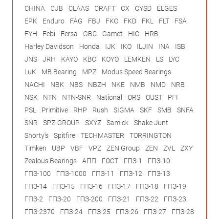
CHINA
CJB
CLAAS
CRAFT
CX
CYSD
ELGES
EPK
Enduro
FAG
FBJ
FKC
FKD
FKL
FLT
FSA
FYH
Febi
Fersa
GBC
Gamet
HIC
HRB
Harley Davidson
Honda
IJK
IKO
ILJIN
INA
ISB
JNS
JRH
KAYO
KBC
KOYO
LEMKEN
LS
LYC
LuK
MB Bearing
MPZ
Modus Speed Bearings
NACHI
NBK
NBS
NBZH
NKE
NMB
NMD
NRB
NSK
NTN
NTN-SNR
National
ORS
OUST
PFI
PSL
Primitive
RHP
Rush
SIGMA
SKF
SMB
SNFA
SNR
SPZ-GROUP
SXYZ
Samick
Shake Junt
Shorty's
Spitfire
TECHMASTER
TORRINGTON
Timken
UBP
VBF
VPZ
ZEN Group
ZEN
ZVL
ZXY
Zealous Bearings
АПП
ГОСТ
ГПЗ-1
ГПЗ-10
ГПЗ-100
ГПЗ-1000
ГПЗ-11
ГПЗ-12
ГПЗ-13
ГПЗ-14
ГПЗ-15
ГПЗ-16
ГПЗ-17
ГПЗ-18
ГПЗ-19
ГПЗ-2
ГПЗ-20
ГПЗ-200
ГПЗ-21
ГПЗ-22
ГПЗ-23
ГПЗ-2370
ГПЗ-24
ГПЗ-25
ГПЗ-26
ГПЗ-27
ГПЗ-28