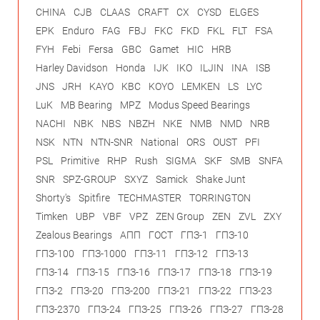
CHINA
CJB
CLAAS
CRAFT
CX
CYSD
ELGES
EPK
Enduro
FAG
FBJ
FKC
FKD
FKL
FLT
FSA
FYH
Febi
Fersa
GBC
Gamet
HIC
HRB
Harley Davidson
Honda
IJK
IKO
ILJIN
INA
ISB
JNS
JRH
KAYO
KBC
KOYO
LEMKEN
LS
LYC
LuK
MB Bearing
MPZ
Modus Speed Bearings
NACHI
NBK
NBS
NBZH
NKE
NMB
NMD
NRB
NSK
NTN
NTN-SNR
National
ORS
OUST
PFI
PSL
Primitive
RHP
Rush
SIGMA
SKF
SMB
SNFA
SNR
SPZ-GROUP
SXYZ
Samick
Shake Junt
Shorty's
Spitfire
TECHMASTER
TORRINGTON
Timken
UBP
VBF
VPZ
ZEN Group
ZEN
ZVL
ZXY
Zealous Bearings
АПП
ГОСТ
ГПЗ-1
ГПЗ-10
ГПЗ-100
ГПЗ-1000
ГПЗ-11
ГПЗ-12
ГПЗ-13
ГПЗ-14
ГПЗ-15
ГПЗ-16
ГПЗ-17
ГПЗ-18
ГПЗ-19
ГПЗ-2
ГПЗ-20
ГПЗ-200
ГПЗ-21
ГПЗ-22
ГПЗ-23
ГПЗ-2370
ГПЗ-24
ГПЗ-25
ГПЗ-26
ГПЗ-27
ГПЗ-28