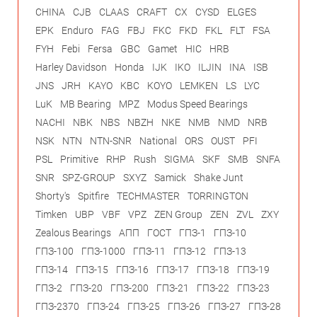
CHINA
CJB
CLAAS
CRAFT
CX
CYSD
ELGES
EPK
Enduro
FAG
FBJ
FKC
FKD
FKL
FLT
FSA
FYH
Febi
Fersa
GBC
Gamet
HIC
HRB
Harley Davidson
Honda
IJK
IKO
ILJIN
INA
ISB
JNS
JRH
KAYO
KBC
KOYO
LEMKEN
LS
LYC
LuK
MB Bearing
MPZ
Modus Speed Bearings
NACHI
NBK
NBS
NBZH
NKE
NMB
NMD
NRB
NSK
NTN
NTN-SNR
National
ORS
OUST
PFI
PSL
Primitive
RHP
Rush
SIGMA
SKF
SMB
SNFA
SNR
SPZ-GROUP
SXYZ
Samick
Shake Junt
Shorty's
Spitfire
TECHMASTER
TORRINGTON
Timken
UBP
VBF
VPZ
ZEN Group
ZEN
ZVL
ZXY
Zealous Bearings
АПП
ГОСТ
ГПЗ-1
ГПЗ-10
ГПЗ-100
ГПЗ-1000
ГПЗ-11
ГПЗ-12
ГПЗ-13
ГПЗ-14
ГПЗ-15
ГПЗ-16
ГПЗ-17
ГПЗ-18
ГПЗ-19
ГПЗ-2
ГПЗ-20
ГПЗ-200
ГПЗ-21
ГПЗ-22
ГПЗ-23
ГПЗ-2370
ГПЗ-24
ГПЗ-25
ГПЗ-26
ГПЗ-27
ГПЗ-28