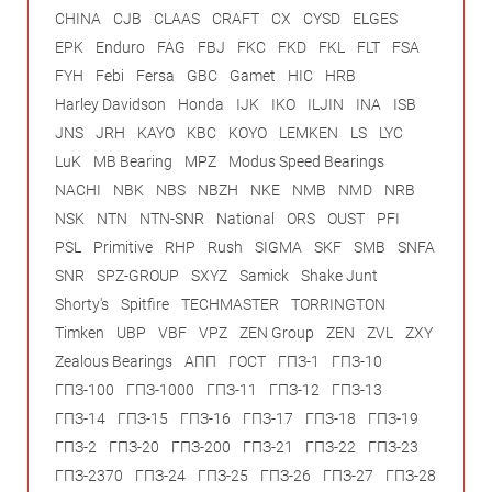
CHINA
CJB
CLAAS
CRAFT
CX
CYSD
ELGES
EPK
Enduro
FAG
FBJ
FKC
FKD
FKL
FLT
FSA
FYH
Febi
Fersa
GBC
Gamet
HIC
HRB
Harley Davidson
Honda
IJK
IKO
ILJIN
INA
ISB
JNS
JRH
KAYO
KBC
KOYO
LEMKEN
LS
LYC
LuK
MB Bearing
MPZ
Modus Speed Bearings
NACHI
NBK
NBS
NBZH
NKE
NMB
NMD
NRB
NSK
NTN
NTN-SNR
National
ORS
OUST
PFI
PSL
Primitive
RHP
Rush
SIGMA
SKF
SMB
SNFA
SNR
SPZ-GROUP
SXYZ
Samick
Shake Junt
Shorty's
Spitfire
TECHMASTER
TORRINGTON
Timken
UBP
VBF
VPZ
ZEN Group
ZEN
ZVL
ZXY
Zealous Bearings
АПП
ГОСТ
ГПЗ-1
ГПЗ-10
ГПЗ-100
ГПЗ-1000
ГПЗ-11
ГПЗ-12
ГПЗ-13
ГПЗ-14
ГПЗ-15
ГПЗ-16
ГПЗ-17
ГПЗ-18
ГПЗ-19
ГПЗ-2
ГПЗ-20
ГПЗ-200
ГПЗ-21
ГПЗ-22
ГПЗ-23
ГПЗ-2370
ГПЗ-24
ГПЗ-25
ГПЗ-26
ГПЗ-27
ГПЗ-28