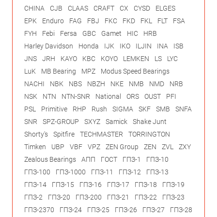
CHINA
CJB
CLAAS
CRAFT
CX
CYSD
ELGES
EPK
Enduro
FAG
FBJ
FKC
FKD
FKL
FLT
FSA
FYH
Febi
Fersa
GBC
Gamet
HIC
HRB
Harley Davidson
Honda
IJK
IKO
ILJIN
INA
ISB
JNS
JRH
KAYO
KBC
KOYO
LEMKEN
LS
LYC
LuK
MB Bearing
MPZ
Modus Speed Bearings
NACHI
NBK
NBS
NBZH
NKE
NMB
NMD
NRB
NSK
NTN
NTN-SNR
National
ORS
OUST
PFI
PSL
Primitive
RHP
Rush
SIGMA
SKF
SMB
SNFA
SNR
SPZ-GROUP
SXYZ
Samick
Shake Junt
Shorty's
Spitfire
TECHMASTER
TORRINGTON
Timken
UBP
VBF
VPZ
ZEN Group
ZEN
ZVL
ZXY
Zealous Bearings
АПП
ГОСТ
ГПЗ-1
ГПЗ-10
ГПЗ-100
ГПЗ-1000
ГПЗ-11
ГПЗ-12
ГПЗ-13
ГПЗ-14
ГПЗ-15
ГПЗ-16
ГПЗ-17
ГПЗ-18
ГПЗ-19
ГПЗ-2
ГПЗ-20
ГПЗ-200
ГПЗ-21
ГПЗ-22
ГПЗ-23
ГПЗ-2370
ГПЗ-24
ГПЗ-25
ГПЗ-26
ГПЗ-27
ГПЗ-28