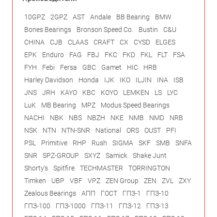
10GPZ
2GPZ
AST
Andale
BB Bearing
BMW
Bones Bearings
Bronson Speed Co.
Bustin
C&U
CHINA
CJB
CLAAS
CRAFT
CX
CYSD
ELGES
EPK
Enduro
FAG
FBJ
FKC
FKD
FKL
FLT
FSA
FYH
Febi
Fersa
GBC
Gamet
HIC
HRB
Harley Davidson
Honda
IJK
IKO
ILJIN
INA
ISB
JNS
JRH
KAYO
KBC
KOYO
LEMKEN
LS
LYC
LuK
MB Bearing
MPZ
Modus Speed Bearings
NACHI
NBK
NBS
NBZH
NKE
NMB
NMD
NRB
NSK
NTN
NTN-SNR
National
ORS
OUST
PFI
PSL
Primitive
RHP
Rush
SIGMA
SKF
SMB
SNFA
SNR
SPZ-GROUP
SXYZ
Samick
Shake Junt
Shorty's
Spitfire
TECHMASTER
TORRINGTON
Timken
UBP
VBF
VPZ
ZEN Group
ZEN
ZVL
ZXY
Zealous Bearings
АПП
ГОСТ
ГПЗ-1
ГПЗ-10
ГПЗ-100
ГПЗ-1000
ГПЗ-11
ГПЗ-12
ГПЗ-13