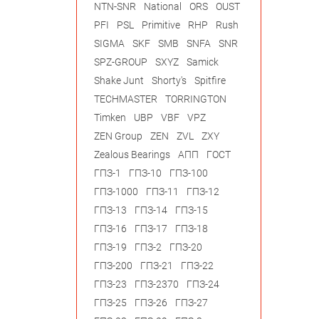
NTN-SNR
National
ORS
OUST
PFI
PSL
Primitive
RHP
Rush
SIGMA
SKF
SMB
SNFA
SNR
SPZ-GROUP
SXYZ
Samick
Shake Junt
Shorty's
Spitfire
TECHMASTER
TORRINGTON
Timken
UBP
VBF
VPZ
ZEN Group
ZEN
ZVL
ZXY
Zealous Bearings
АПП
ГОСТ
ГПЗ-1
ГПЗ-10
ГПЗ-100
ГПЗ-1000
ГПЗ-11
ГПЗ-12
ГПЗ-13
ГПЗ-14
ГПЗ-15
ГПЗ-16
ГПЗ-17
ГПЗ-18
ГПЗ-19
ГПЗ-2
ГПЗ-20
ГПЗ-200
ГПЗ-21
ГПЗ-22
ГПЗ-23
ГПЗ-2370
ГПЗ-24
ГПЗ-25
ГПЗ-26
ГПЗ-27