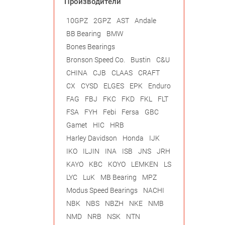
Производители
10GPZ
2GPZ
AST
Andale
BB Bearing
BMW
Bones Bearings
Bronson Speed Co.
Bustin
C&U
CHINA
CJB
CLAAS
CRAFT
CX
CYSD
ELGES
EPK
Enduro
FAG
FBJ
FKC
FKD
FKL
FLT
FSA
FYH
Febi
Fersa
GBC
Gamet
HIC
HRB
Harley Davidson
Honda
IJK
IKO
ILJIN
INA
ISB
JNS
JRH
KAYO
KBC
KOYO
LEMKEN
LS
LYC
LuK
MB Bearing
MPZ
Modus Speed Bearings
NACHI
NBK
NBS
NBZH
NKE
NMB
NMD
NRB
NSK
NTN