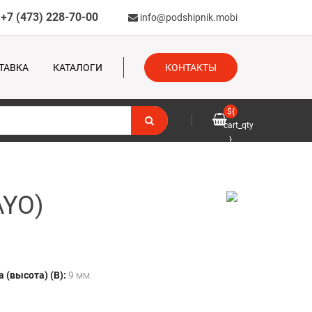
+7 (473) 228-70-00
info@podshipnik.mobi
ТАВКА
КАТАЛОГИ
КОНТАКТЫ
${
cart_qty
}
AYO)
 (высота) (B):
9 мм.