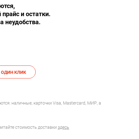
ются,
 прайс и остатки.
а неудобства.
АКАЗАТЬ В ОДИН КЛИК
тся: наличные, карточки Visa, Mastercard, МИР, а
считайте стоимость доставки
здесь