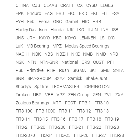
CHINA
CJB
CLAAS
CRAFT
CX
CYSD
ELGES
EPK
Enduro
FAG
FBJ
FKC
FKD
FKL
FLT
FSA
FYH
Febi
Fersa
GBC
Gamet
HIC
HRB
Harley Davidson
Honda
IJK
IKO
ILJIN
INA
ISB
JNS
JRH
KAYO
KBC
KOYO
LEMKEN
LS
LYC
LuK
MB Bearing
MPZ
Modus Speed Bearings
NACHI
NBK
NBS
NBZH
NKE
NMB
NMD
NRB
NSK
NTN
NTN-SNR
National
ORS
OUST
PFI
PSL
Primitive
RHP
Rush
SIGMA
SKF
SMB
SNFA
SNR
SPZ-GROUP
SXYZ
Samick
Shake Junt
Shorty's
Spitfire
TECHMASTER
TORRINGTON
Timken
UBP
VBF
VPZ
ZEN Group
ZEN
ZVL
ZXY
Zealous Bearings
АПП
ГОСТ
ГПЗ-1
ГПЗ-10
ГПЗ-100
ГПЗ-1000
ГПЗ-11
ГПЗ-12
ГПЗ-13
ГПЗ-14
ГПЗ-15
ГПЗ-16
ГПЗ-17
ГПЗ-18
ГПЗ-19
ГПЗ-2
ГПЗ-20
ГПЗ-200
ГПЗ-21
ГПЗ-22
ГПЗ-23
ГПЗ-2370
ГПЗ-24
ГПЗ-25
ГПЗ-26
ГПЗ-27
ГПЗ-28