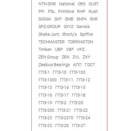
NTN-SNR
National
ORS
OUST
PFI
PSL
Primitive
RHP
Rush
SIGMA
SKF
SMB
SNFA
SNR
SPZ-GROUP
SXYZ
Samick
Shake Junt
Shorty's
Spitfire
TECHMASTER
TORRINGTON
Timken
UBP
VBF
VPZ
ZEN Group
ZEN
ZVL
ZXY
Zealous Bearings
АПП
ГОСТ
ГПЗ-1
ГПЗ-10
ГПЗ-100
ГПЗ-1000
ГПЗ-11
ГПЗ-12
ГПЗ-13
ГПЗ-14
ГПЗ-15
ГПЗ-16
ГПЗ-17
ГПЗ-18
ГПЗ-19
ГПЗ-2
ГПЗ-20
ГПЗ-200
ГПЗ-21
ГПЗ-22
ГПЗ-23
ГПЗ-2370
ГПЗ-24
ГПЗ-25
ГПЗ-26
ГПЗ-27