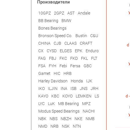
Производители
10GPZ
2GPZ
AST
Andale
BB Bearing
BMW
Bones Bearings
Bronson Speed Co.
Bustin
C&U
CHINA
CJB
CLAAS
CRAFT
d 
CX
CYSD
ELGES
EPK
Enduro
FAG
FBJ
FKC
FKD
FKL
FLT
FSA
FYH
Febi
Fersa
GBC
Gamet
HIC
HRB
Harley Davidson
Honda
IJK
IKO
ILJIN
INA
ISB
JNS
JRH
KAYO
KBC
KOYO
LEMKEN
LS
d 
LYC
LuK
MB Bearing
MPZ
Modus Speed Bearings
NACHI
NBK
NBS
NBZH
NKE
NMB
NMD
NRB
NSK
NTN