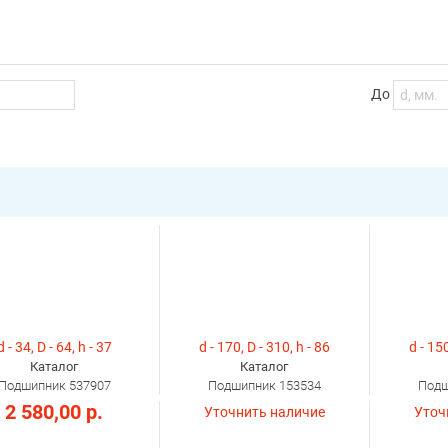
До
d - 34, D - 64, h - 37
d - 170, D - 310, h - 86
d - 150
Каталог
Каталог
Подшипник 537907
Подшипник 153534
Подш
2 580,00 р.
Уточнить наличие
Уточ