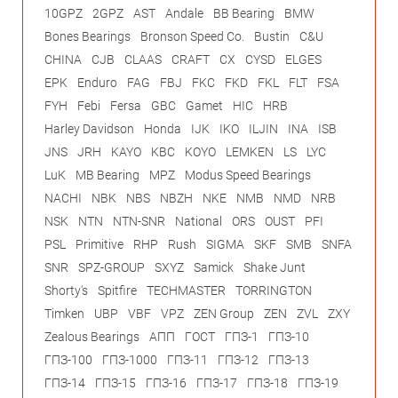
10GPZ
2GPZ
AST
Andale
BB Bearing
BMW
Bones Bearings
Bronson Speed Co.
Bustin
C&U
CHINA
CJB
CLAAS
CRAFT
CX
CYSD
ELGES
EPK
Enduro
FAG
FBJ
FKC
FKD
FKL
FLT
FSA
FYH
Febi
Fersa
GBC
Gamet
HIC
HRB
Harley Davidson
Honda
IJK
IKO
ILJIN
INA
ISB
JNS
JRH
KAYO
KBC
KOYO
LEMKEN
LS
LYC
LuK
MB Bearing
MPZ
Modus Speed Bearings
NACHI
NBK
NBS
NBZH
NKE
NMB
NMD
NRB
NSK
NTN
NTN-SNR
National
ORS
OUST
PFI
PSL
Primitive
RHP
Rush
SIGMA
SKF
SMB
SNFA
SNR
SPZ-GROUP
SXYZ
Samick
Shake Junt
Shorty's
Spitfire
TECHMASTER
TORRINGTON
Timken
UBP
VBF
VPZ
ZEN Group
ZEN
ZVL
ZXY
Zealous Bearings
АПП
ГОСТ
ГПЗ-1
ГПЗ-10
ГПЗ-100
ГПЗ-1000
ГПЗ-11
ГПЗ-12
ГПЗ-13
ГПЗ-14
ГПЗ-15
ГПЗ-16
ГПЗ-17
ГПЗ-18
ГПЗ-19