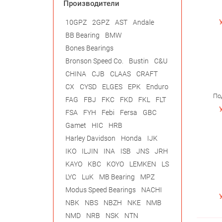
Производители
10GPZ
2GPZ
AST
Andale
BB Bearing
BMW
Bones Bearings
Bronson Speed Co.
Bustin
C&U
CHINA
CJB
CLAAS
CRAFT
CX
CYSD
ELGES
EPK
Enduro
По
FAG
FBJ
FKC
FKD
FKL
FLT
FSA
FYH
Febi
Fersa
GBC
Gamet
HIC
HRB
Harley Davidson
Honda
IJK
IKO
ILJIN
INA
ISB
JNS
JRH
KAYO
KBC
KOYO
LEMKEN
LS
LYC
LuK
MB Bearing
MPZ
Modus Speed Bearings
NACHI
NBK
NBS
NBZH
NKE
NMB
NMD
NRB
NSK
NTN