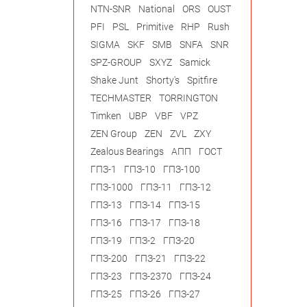
NTN-SNR
National
ORS
OUST
PFI
PSL
Primitive
RHP
Rush
SIGMA
SKF
SMB
SNFA
SNR
SPZ-GROUP
SXYZ
Samick
Shake Junt
Shorty's
Spitfire
TECHMASTER
TORRINGTON
Timken
UBP
VBF
VPZ
ZEN Group
ZEN
ZVL
ZXY
Zealous Bearings
АПП
ГОСТ
ГПЗ-1
ГПЗ-10
ГПЗ-100
ГПЗ-1000
ГПЗ-11
ГПЗ-12
ГПЗ-13
ГПЗ-14
ГПЗ-15
ГПЗ-16
ГПЗ-17
ГПЗ-18
ГПЗ-19
ГПЗ-2
ГПЗ-20
ГПЗ-200
ГПЗ-21
ГПЗ-22
ГПЗ-23
ГПЗ-2370
ГПЗ-24
ГПЗ-25
ГПЗ-26
ГПЗ-27