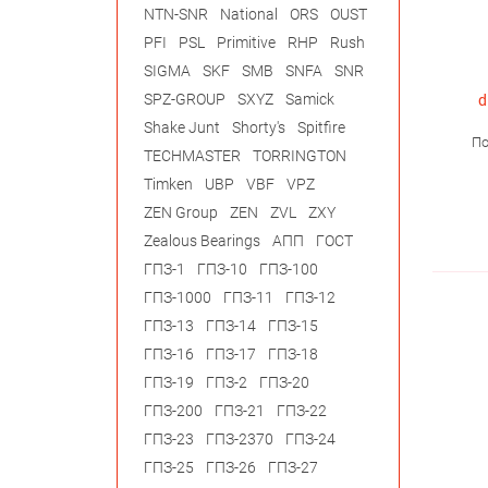
NTN-SNR
National
ORS
OUST
PFI
PSL
Primitive
RHP
Rush
SIGMA
SKF
SMB
SNFA
SNR
SPZ-GROUP
SXYZ
Samick
d
Shake Junt
Shorty's
Spitfire
По
TECHMASTER
TORRINGTON
Timken
UBP
VBF
VPZ
ZEN Group
ZEN
ZVL
ZXY
Zealous Bearings
АПП
ГОСТ
ГПЗ-1
ГПЗ-10
ГПЗ-100
ГПЗ-1000
ГПЗ-11
ГПЗ-12
ГПЗ-13
ГПЗ-14
ГПЗ-15
ГПЗ-16
ГПЗ-17
ГПЗ-18
ГПЗ-19
ГПЗ-2
ГПЗ-20
ГПЗ-200
ГПЗ-21
ГПЗ-22
ГПЗ-23
ГПЗ-2370
ГПЗ-24
ГПЗ-25
ГПЗ-26
ГПЗ-27