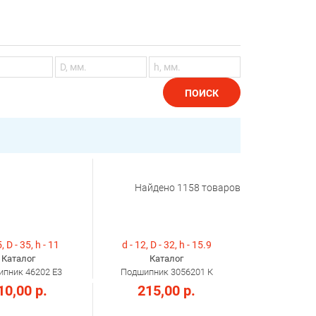
ПОИСК
Найдено
1158
товаров
, D - 35, h - 11
d - 12, D - 32, h - 15.9
Каталог
Каталог
пник 46202 Е3
Подшипник 3056201 К
10,00 р.
215,00 р.