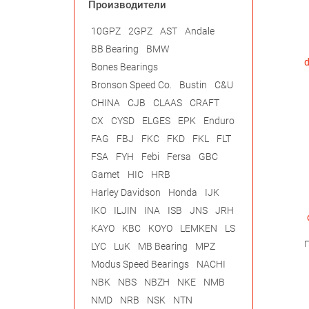
Производители
10GPZ
2GPZ
AST
Andale
BB Bearing
BMW
d
Bones Bearings
Bronson Speed Co.
Bustin
C&U
CHINA
CJB
CLAAS
CRAFT
CX
CYSD
ELGES
EPK
Enduro
FAG
FBJ
FKC
FKD
FKL
FLT
FSA
FYH
Febi
Fersa
GBC
Gamet
HIC
HRB
Harley Davidson
Honda
IJK
IKO
ILJIN
INA
ISB
JNS
JRH
KAYO
KBC
KOYO
LEMKEN
LS
П
LYC
LuK
MB Bearing
MPZ
Modus Speed Bearings
NACHI
NBK
NBS
NBZH
NKE
NMB
NMD
NRB
NSK
NTN