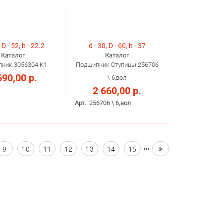
 D - 52, h - 22.2
d - 30, D - 60, h - 37
Каталог
Каталог
ник 3056304 К1
Подшипник Ступицы 256706
690,00 р.
\ 6,вол
2 660,00 р.
Арт.: 256706 \ 6,вол
9
10
11
12
13
14
15