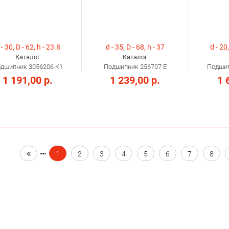
 - 30, D - 62, h - 23.8
d - 35, D - 68, h - 37
d - 20,
Каталог
Каталог
дшипник 3056206 К1
Подшипник 256707 Е
Подшип
1 191,00 р.
1 239,00 р.
1 
1
2
3
4
5
6
7
8