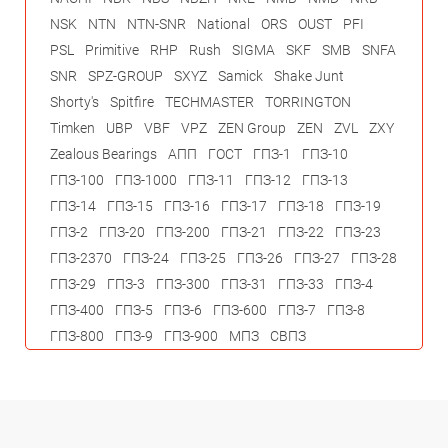
NSK
NTN
NTN-SNR
National
ORS
OUST
PFI
PSL
Primitive
RHP
Rush
SIGMA
SKF
SMB
SNFA
SNR
SPZ-GROUP
SXYZ
Samick
Shake Junt
Shorty's
Spitfire
TECHMASTER
TORRINGTON
Timken
UBP
VBF
VPZ
ZEN Group
ZEN
ZVL
ZXY
Zealous Bearings
АПП
ГОСТ
ГПЗ-1
ГПЗ-10
ГПЗ-100
ГПЗ-1000
ГПЗ-11
ГПЗ-12
ГПЗ-13
ГПЗ-14
ГПЗ-15
ГПЗ-16
ГПЗ-17
ГПЗ-18
ГПЗ-19
ГПЗ-2
ГПЗ-20
ГПЗ-200
ГПЗ-21
ГПЗ-22
ГПЗ-23
ГПЗ-2370
ГПЗ-24
ГПЗ-25
ГПЗ-26
ГПЗ-27
ГПЗ-28
ГПЗ-29
ГПЗ-3
ГПЗ-300
ГПЗ-31
ГПЗ-33
ГПЗ-4
ГПЗ-400
ГПЗ-5
ГПЗ-6
ГПЗ-600
ГПЗ-7
ГПЗ-8
ГПЗ-800
ГПЗ-9
ГПЗ-900
МПЗ
СВПЗ