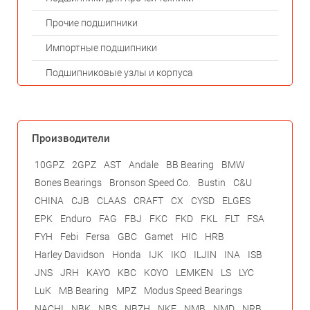
Прочие подшипники
Импортные подшипники
Подшипниковые узлы и корпуса
Производители
10GPZ
2GPZ
AST
Andale
BB Bearing
BMW
Bones Bearings
Bronson Speed Co.
Bustin
C&U
CHINA
CJB
CLAAS
CRAFT
CX
CYSD
ELGES
EPK
Enduro
FAG
FBJ
FKC
FKD
FKL
FLT
FSA
FYH
Febi
Fersa
GBC
Gamet
HIC
HRB
Harley Davidson
Honda
IJK
IKO
ILJIN
INA
ISB
JNS
JRH
KAYO
KBC
KOYO
LEMKEN
LS
LYC
LuK
MB Bearing
MPZ
Modus Speed Bearings
NACHI
NBK
NBS
NBZH
NKE
NMB
NMD
NRB