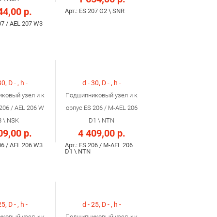
44,00 р.
Арт.: ES 207 G2 \ SNR
07 / AEL 207 W3
30, D - , h -
d - 30, D - , h -
ковый узел и к
Подшипниковый узел и к
206 / AEL 206 W
орпус ES 206 / M-AEL 206
3 \ NSK
D1 \ NTN
09,00 р.
4 409,00 р.
06 / AEL 206 W3
Арт.: ES 206 / M-AEL 206
D1 \ NTN
25, D - , h -
d - 25, D - , h -
ковый узел и к
Подшипниковый узел и к