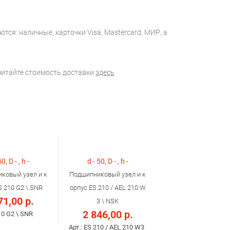
тся: наличные, карточки Visa, Mastercard, МИР, а
считайте стоимость доставки
здесь
50, D - , h -
d - 50, D - , h -
ковый узел и к
Подшипниковый узел и к
S 210 G2 \ SNR
орпус ES 210 / AEL 210 W
71,00 р.
3 \ NSK
2 846,00 р.
10 G2 \ SNR
Арт.: ES 210 / AEL 210 W3