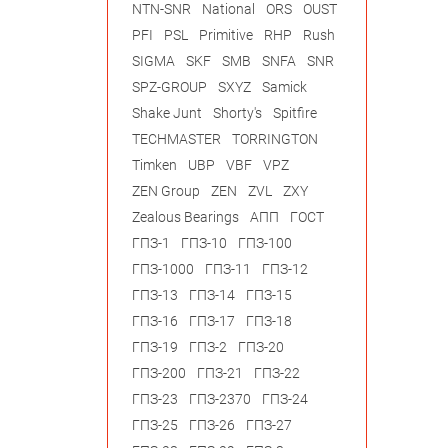
NTN-SNR
National
ORS
OUST
PFI
PSL
Primitive
RHP
Rush
SIGMA
SKF
SMB
SNFA
SNR
SPZ-GROUP
SXYZ
Samick
Shake Junt
Shorty's
Spitfire
TECHMASTER
TORRINGTON
Timken
UBP
VBF
VPZ
ZEN Group
ZEN
ZVL
ZXY
Zealous Bearings
АПП
ГОСТ
ГПЗ-1
ГПЗ-10
ГПЗ-100
ГПЗ-1000
ГПЗ-11
ГПЗ-12
ГПЗ-13
ГПЗ-14
ГПЗ-15
ГПЗ-16
ГПЗ-17
ГПЗ-18
ГПЗ-19
ГПЗ-2
ГПЗ-20
ГПЗ-200
ГПЗ-21
ГПЗ-22
ГПЗ-23
ГПЗ-2370
ГПЗ-24
ГПЗ-25
ГПЗ-26
ГПЗ-27