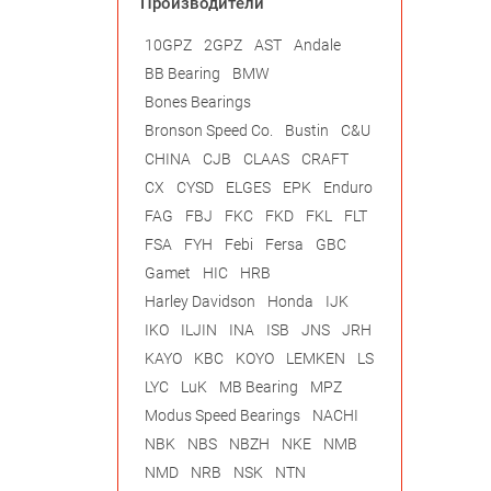
Производители
10GPZ
2GPZ
AST
Andale
BB Bearing
BMW
Bones Bearings
Bronson Speed Co.
Bustin
C&U
CHINA
CJB
CLAAS
CRAFT
CX
CYSD
ELGES
EPK
Enduro
FAG
FBJ
FKC
FKD
FKL
FLT
FSA
FYH
Febi
Fersa
GBC
Gamet
HIC
HRB
Harley Davidson
Honda
IJK
IKO
ILJIN
INA
ISB
JNS
JRH
KAYO
KBC
KOYO
LEMKEN
LS
LYC
LuK
MB Bearing
MPZ
Modus Speed Bearings
NACHI
NBK
NBS
NBZH
NKE
NMB
NMD
NRB
NSK
NTN