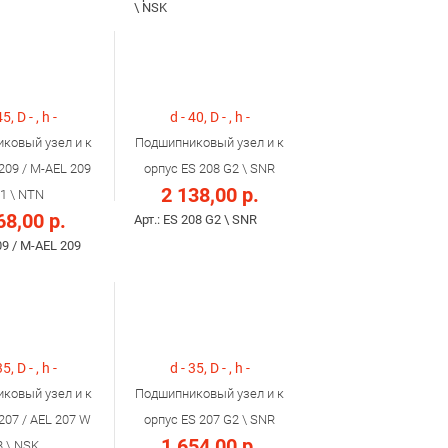
\ NSK
45, D - , h -
d - 40, D - , h -
ковый узел и к
Подшипниковый узел и к
209 / M-AEL 209
орпус ES 208 G2 \ SNR
2 138,00 р.
1 \ NTN
68,00 р.
Арт.: ES 208 G2 \ SNR
09 / M-AEL 209
35, D - , h -
d - 35, D - , h -
ковый узел и к
Подшипниковый узел и к
207 / AEL 207 W
орпус ES 207 G2 \ SNR
1 654,00 р.
3 \ NSK