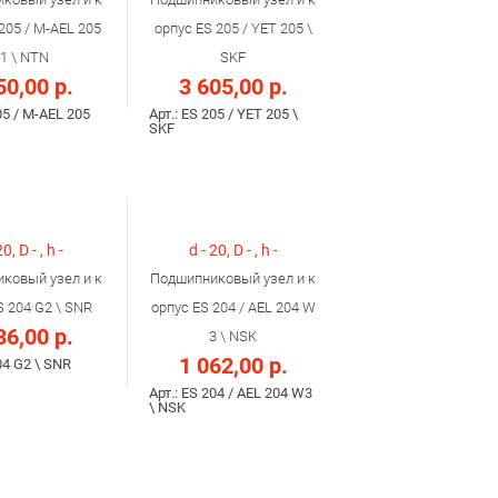
205 / M-AEL 205
орпус ES 205 / YET 205 \
1 \ NTN
SKF
50,00 р.
3 605,00 р.
05 / M-AEL 205
Арт.: ES 205 / YET 205 \
SKF
20, D - , h -
d - 20, D - , h -
ковый узел и к
Подшипниковый узел и к
S 204 G2 \ SNR
орпус ES 204 / AEL 204 W
36,00 р.
3 \ NSK
1 062,00 р.
04 G2 \ SNR
Арт.: ES 204 / AEL 204 W3
\ NSK