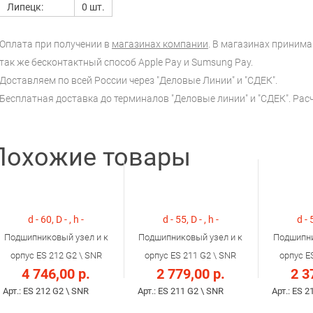
Липецк:
0 шт.
Оплата при получении в
магазинах компании
. В магазинах принимаю
так же бесконтактный способ Apple Pay и Sumsung Pay.
Доставляем по всей России через "Деловые Линии" и "СДЕК".
Бесплатная доставка до терминалов "Деловые линии" и "СДЕК". Ра
Похожие товары
d - 60, D - , h -
d - 55, D - , h -
d - 
Подшипниковый узел и к
Подшипниковый узел и к
Подшипни
орпус ES 212 G2 \ SNR
орпус ES 211 G2 \ SNR
орпус E
4 746,00 р.
2 779,00 р.
2 3
Арт.: ES 212 G2 \ SNR
Арт.: ES 211 G2 \ SNR
Арт.: ES 2