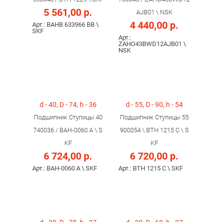
5 561,00 р.
AJB01 \ NSK
4 440,00 р.
Арт.: BAHB 633966 BB \
SKF
Арт.:
ZAHO43BWD12AJB01 \
NSK
d - 40, D - 74, h - 36
d - 55, D - 90, h - 54
Подшипник Ступицы 40
Подшипник Ступицы 55
740036 / BAH-0060 A \ S
900054 \ BTH 1215 C \ S
KF
KF
6 724,00 р.
6 720,00 р.
Арт.: BAH-0060 A \ SKF
Арт.: BTH 1215 C \ SKF