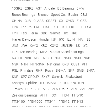
10GPZ
2GPZ
AST
Andale
BB Bearing
BMW
Bones Bearings
Bronson Speed Co.
Bustin
C&U
CHINA
CJB
CLAAS
CRAFT
CX
CYSD
ELGES
EPK
Enduro
FAG
FBJ
FKC
FKD
FKL
FLT
FSA
FYH
Febi
Fersa
GBC
Gamet
HIC
HRB
Harley Davidson
Honda
IJK
IKO
ILJIN
INA
ISB
JNS
JRH
KAYO
KBC
KOYO
LEMKEN
LS
LYC
LuK
MB Bearing
MPZ
Modus Speed Bearings
NACHI
NBK
NBS
NBZH
NKE
NMB
NMD
NRB
NSK
NTN
NTN-SNR
National
ORS
OUST
PFI
PSL
Primitive
RHP
Rush
SIGMA
SKF
SMB
SNFA
SNR
SPZ-GROUP
SXYZ
Samick
Shake Junt
Shorty's
Spitfire
TECHMASTER
TORRINGTON
Timken
UBP
VBF
VPZ
ZEN Group
ZEN
ZVL
ZXY
Zealous Bearings
АПП
ГОСТ
ГПЗ-1
ГПЗ-10
ГПЗ-100
ГПЗ-1000
ГПЗ-11
ГПЗ-12
ГПЗ-13