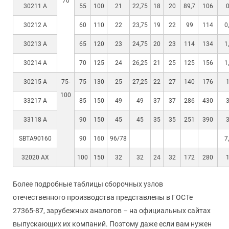
70
30211 A
55
100
21
22,75
18
20
89,7
106
0
30212 A
60
110
22
23,75
19
22
99
114
0
30213 A
65
120
23
24,75
20
23
114
134
1
30214 A
70
125
24
26,25
21
25
125
156
1
30215 A
75-
75
130
25
27,25
22
27
140
176
1
100
33217 A
85
150
49
49
37
37
286
430
3
33118 A
90
150
45
45
35
35
251
390
3
SBTA90160
90
160
96/78
7
32020 AX
100
150
32
32
24
32
172
280
1
Более подробные таблицы сборочных узлов
отечественного производства представлены в ГОСТе
27365-87, зарубежных аналогов – на официальных сайтах
выпускающих их компаний. Поэтому даже если вам нужен