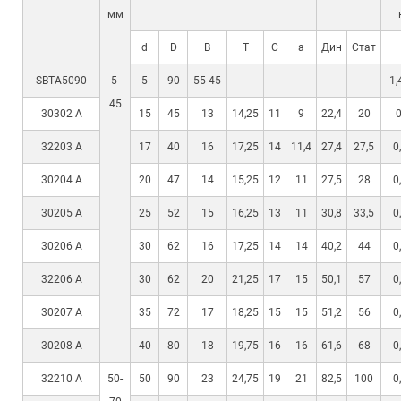
мм
d
D
B
T
C
a
Дин
Стат
SBTA5090
5-
5
90
55-45
1,
45
30302 А
15
45
13
14,25
11
9
22,4
20
0
32203 А
17
40
16
17,25
14
11,4
27,4
27,5
0
30204 А
20
47
14
15,25
12
11
27,5
28
0
30205 A
25
52
15
16,25
13
11
30,8
33,5
0
30206 A
30
62
16
17,25
14
14
40,2
44
0
32206 A
30
62
20
21,25
17
15
50,1
57
0
30207 A
35
72
17
18,25
15
15
51,2
56
0
30208 A
40
80
18
19,75
16
16
61,6
68
0
32210 A
50-
50
90
23
24,75
19
21
82,5
100
0