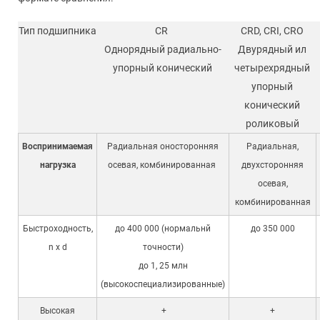
Тип подшипника
СR
CRD, CRI, CRO
Однорядный радиально-
Двурядный ил
упорный конический
четырехрядный
упорный
конический
роликовый
Воспринимаемая
Радиальная оносторонняя
Радиальная,
нагрузка
осевая, комбинированная
двухсторонняя
осевая,
комбинированная
Быстроходность,
до 400 000 (нормальнй
до 350 000
n x d
точности)
до 1, 25 млн
(высокоспециализированные)
Высокая
+
+