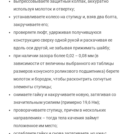
выпрессовываете защитный колпак, аккуратно
используя молоток и отвертку;
устанавливаете колесо на ступицу и, взяв два болта,
закручиваете его;
проверяете люфт, удерживая получившуюся
конструкцию сверху одной рукой и раскачивая ее
вдоль оси другой, не забывая прижимать шайбу;
при наличии зазора более 0,02 – 0,08 мм (в
зависимости от величины выбранного из таблицы
размеров конусного роликового подшипника) берете
молоток и бородок, чтобы расконтрить согнутые
элементы ступицы;
снимаете гайку и накручиваете новую, затягивая со
значительным усилием (примерно 19,6 Нм);
проворачиваете ступицу, причем в нескольких
направлениях – тогда тела качения займут
положенное им место;
ослабляете гайку и снова затягиваете, но уже с