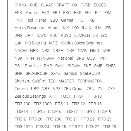
CHINA
CJB
CLAAS
CRAFT
CX
CYSD
ELGES
EPK
Enduro
FAG
FBJ
FKC
FKD
FKL
FLT
FSA
FYH
Febi
Fersa
GBC
Gamet
HIC
HRB
Harley Davidson
Honda
IJK
IKO
ILJIN
INA
ISB
JNS
JRH
KAYO
KBC
KOYO
LEMKEN
LS
LYC
LuK
MB Bearing
MPZ
Modus Speed Bearings
NACHI
NBK
NBS
NBZH
NKE
NMB
NMD
NRB
NSK
NTN
NTN-SNR
National
ORS
OUST
PFI
PSL
Primitive
RHP
Rush
SIGMA
SKF
SMB
SNFA
SNR
SPZ-GROUP
SXYZ
Samick
Shake Junt
Shorty's
Spitfire
TECHMASTER
TORRINGTON
Timken
UBP
VBF
VPZ
ZEN Group
ZEN
ZVL
ZXY
Zealous Bearings
АПП
ГОСТ
ГПЗ-1
ГПЗ-10
ГПЗ-100
ГПЗ-1000
ГПЗ-11
ГПЗ-12
ГПЗ-13
ГПЗ-14
ГПЗ-15
ГПЗ-16
ГПЗ-17
ГПЗ-18
ГПЗ-19
ГПЗ-2
ГПЗ-20
ГПЗ-200
ГПЗ-21
ГПЗ-22
ГПЗ-23
ГПЗ-2370
ГПЗ-24
ГПЗ-25
ГПЗ-26
ГПЗ-27
ГПЗ-28