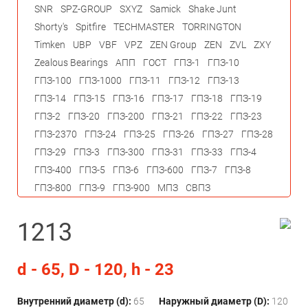
SNR
SPZ-GROUP
SXYZ
Samick
Shake Junt
Shorty's
Spitfire
TECHMASTER
TORRINGTON
Timken
UBP
VBF
VPZ
ZEN Group
ZEN
ZVL
ZXY
Zealous Bearings
АПП
ГОСТ
ГПЗ-1
ГПЗ-10
ГПЗ-100
ГПЗ-1000
ГПЗ-11
ГПЗ-12
ГПЗ-13
ГПЗ-14
ГПЗ-15
ГПЗ-16
ГПЗ-17
ГПЗ-18
ГПЗ-19
ГПЗ-2
ГПЗ-20
ГПЗ-200
ГПЗ-21
ГПЗ-22
ГПЗ-23
ГПЗ-2370
ГПЗ-24
ГПЗ-25
ГПЗ-26
ГПЗ-27
ГПЗ-28
ГПЗ-29
ГПЗ-3
ГПЗ-300
ГПЗ-31
ГПЗ-33
ГПЗ-4
ГПЗ-400
ГПЗ-5
ГПЗ-6
ГПЗ-600
ГПЗ-7
ГПЗ-8
ГПЗ-800
ГПЗ-9
ГПЗ-900
МПЗ
СВПЗ
1213
d - 65, D - 120, h - 23
Внутренний диаметр (d):
65
Наружный диаметр (D):
120