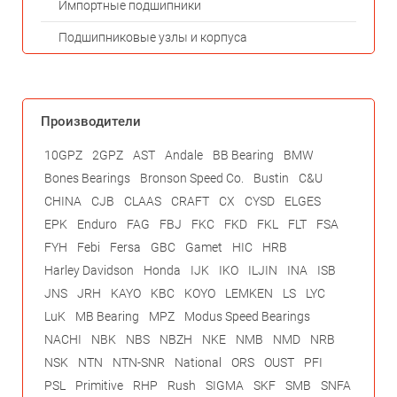
Импортные подшипники
Подшипниковые узлы и корпуса
Производители
10GPZ
2GPZ
AST
Andale
BB Bearing
BMW
Bones Bearings
Bronson Speed Co.
Bustin
C&U
CHINA
CJB
CLAAS
CRAFT
CX
CYSD
ELGES
EPK
Enduro
FAG
FBJ
FKC
FKD
FKL
FLT
FSA
FYH
Febi
Fersa
GBC
Gamet
HIC
HRB
Harley Davidson
Honda
IJK
IKO
ILJIN
INA
ISB
JNS
JRH
KAYO
KBC
KOYO
LEMKEN
LS
LYC
LuK
MB Bearing
MPZ
Modus Speed Bearings
NACHI
NBK
NBS
NBZH
NKE
NMB
NMD
NRB
NSK
NTN
NTN-SNR
National
ORS
OUST
PFI
PSL
Primitive
RHP
Rush
SIGMA
SKF
SMB
SNFA