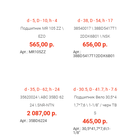
d - 5, D - 10, h - 4
d - 38, D - 54, h - 17
Подшипник MR 105 ZZ \
38540017 \ 38BD5417T1
EZO
2DDK6B01 \ NSK
565,00 р.
656,00 р.
Арт.: MR105ZZ
Арт.:
38BD5417T12DDK6B01
d - 35, D - 62, h - 24
d - 30.5, D - 41.7, h - 7.6
35620024 \ ABC 35BD 62
Подшипник Вело 30,5*4
24 \ SNR-NTN
1,7*7,6 \ 1-1/8" / черн TB
2 087,00 р.
S
465,00 р.
Арт.: 35BD6224
Арт.: 30,5*41,7*7,6\1-
1/8"