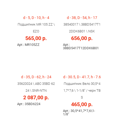
d - 5, D - 10, h - 4
d - 38, D - 54, h - 17
Подшипник MR 105 ZZ \
38540017 \ 38BD5417T1
EZO
2DDK6B01 \ NSK
565,00 р.
656,00 р.
Арт.: MR105ZZ
Арт.:
38BD5417T12DDK6B01
d - 35, D - 62, h - 24
d - 30.5, D - 41.7, h - 7.6
35620024 \ ABC 35BD 62
Подшипник Вело 30,5*4
24 \ SNR-NTN
1,7*7,6 \ 1-1/8" / черн TB
2 087,00 р.
S
465,00 р.
Арт.: 35BD6224
Арт.: 30,5*41,7*7,6\1-
1/8"