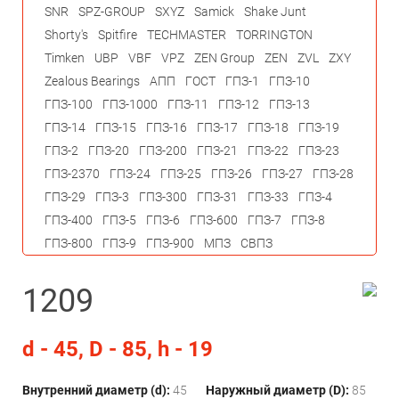
SNR
SPZ-GROUP
SXYZ
Samick
Shake Junt
Shorty's
Spitfire
TECHMASTER
TORRINGTON
Timken
UBP
VBF
VPZ
ZEN Group
ZEN
ZVL
ZXY
Zealous Bearings
АПП
ГОСТ
ГПЗ-1
ГПЗ-10
ГПЗ-100
ГПЗ-1000
ГПЗ-11
ГПЗ-12
ГПЗ-13
ГПЗ-14
ГПЗ-15
ГПЗ-16
ГПЗ-17
ГПЗ-18
ГПЗ-19
ГПЗ-2
ГПЗ-20
ГПЗ-200
ГПЗ-21
ГПЗ-22
ГПЗ-23
ГПЗ-2370
ГПЗ-24
ГПЗ-25
ГПЗ-26
ГПЗ-27
ГПЗ-28
ГПЗ-29
ГПЗ-3
ГПЗ-300
ГПЗ-31
ГПЗ-33
ГПЗ-4
ГПЗ-400
ГПЗ-5
ГПЗ-6
ГПЗ-600
ГПЗ-7
ГПЗ-8
ГПЗ-800
ГПЗ-9
ГПЗ-900
МПЗ
СВПЗ
1209
d - 45, D - 85, h - 19
Внутренний диаметр (d):
45
Наружный диаметр (D):
85