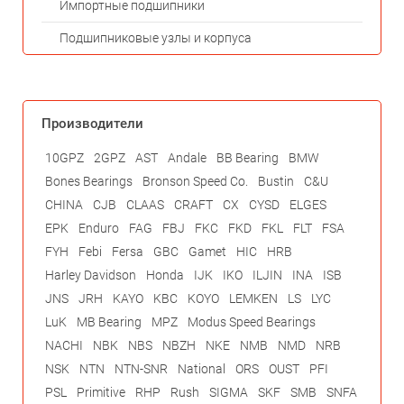
Импортные подшипники
Подшипниковые узлы и корпуса
Производители
10GPZ
2GPZ
AST
Andale
BB Bearing
BMW
Bones Bearings
Bronson Speed Co.
Bustin
C&U
CHINA
CJB
CLAAS
CRAFT
CX
CYSD
ELGES
EPK
Enduro
FAG
FBJ
FKC
FKD
FKL
FLT
FSA
FYH
Febi
Fersa
GBC
Gamet
HIC
HRB
Harley Davidson
Honda
IJK
IKO
ILJIN
INA
ISB
JNS
JRH
KAYO
KBC
KOYO
LEMKEN
LS
LYC
LuK
MB Bearing
MPZ
Modus Speed Bearings
NACHI
NBK
NBS
NBZH
NKE
NMB
NMD
NRB
NSK
NTN
NTN-SNR
National
ORS
OUST
PFI
PSL
Primitive
RHP
Rush
SIGMA
SKF
SMB
SNFA