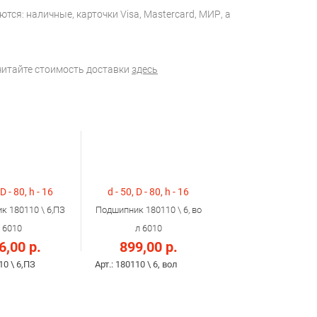
тся: наличные, карточки Visa, Mastercard, МИР, а
считайте стоимость доставки
здесь
 D - 80, h - 16
d - 50, D - 80, h - 16
к 180110 \ 6,ПЗ
Подшипник 180110 \ 6, во
6010
л 6010
6,00 р.
899,00 р.
10 \ 6,ПЗ
Арт.: 180110 \ 6, вол