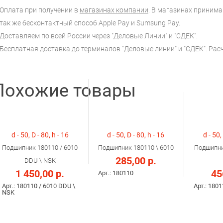
Оплата при получении в
магазинах компании
. В магазинах принимаю
так же бесконтактный способ Apple Pay и Sumsung Pay.
Доставляем по всей России через "Деловые Линии" и "СДЕК".
Бесплатная доставка до терминалов "Деловые линии" и "СДЕК". Ра
Похожие товары
d - 50, D - 80, h - 16
d - 50, D - 80, h - 16
d - 50,
Подшипник 180110 / 6010
Подшипник 180110 \ 6010
Подшипни
285,00 р.
DDU \ NSK
1 450,00 р.
45
Арт.: 180110
Арт.: 180110 / 6010 DDU \
Арт.: 1801
NSK