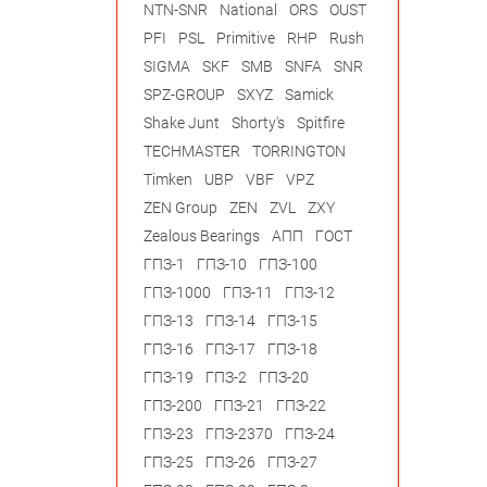
NTN-SNR
National
ORS
OUST
PFI
PSL
Primitive
RHP
Rush
SIGMA
SKF
SMB
SNFA
SNR
SPZ-GROUP
SXYZ
Samick
Shake Junt
Shorty's
Spitfire
TECHMASTER
TORRINGTON
Timken
UBP
VBF
VPZ
ZEN Group
ZEN
ZVL
ZXY
Zealous Bearings
АПП
ГОСТ
ГПЗ-1
ГПЗ-10
ГПЗ-100
ГПЗ-1000
ГПЗ-11
ГПЗ-12
ГПЗ-13
ГПЗ-14
ГПЗ-15
ГПЗ-16
ГПЗ-17
ГПЗ-18
ГПЗ-19
ГПЗ-2
ГПЗ-20
ГПЗ-200
ГПЗ-21
ГПЗ-22
ГПЗ-23
ГПЗ-2370
ГПЗ-24
ГПЗ-25
ГПЗ-26
ГПЗ-27