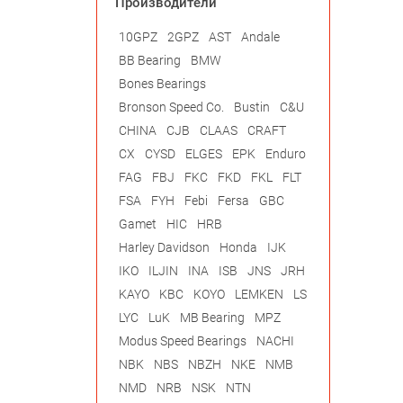
Производители
10GPZ
2GPZ
AST
Andale
BB Bearing
BMW
Bones Bearings
Bronson Speed Co.
Bustin
C&U
CHINA
CJB
CLAAS
CRAFT
CX
CYSD
ELGES
EPK
Enduro
FAG
FBJ
FKC
FKD
FKL
FLT
FSA
FYH
Febi
Fersa
GBC
Gamet
HIC
HRB
Harley Davidson
Honda
IJK
IKO
ILJIN
INA
ISB
JNS
JRH
KAYO
KBC
KOYO
LEMKEN
LS
LYC
LuK
MB Bearing
MPZ
Modus Speed Bearings
NACHI
NBK
NBS
NBZH
NKE
NMB
NMD
NRB
NSK
NTN