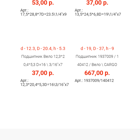
53,00 р.
37,00 р.
Арт.:
Арт.:
17,5*28,8*7D=23.5\1/4"х9
13,5*24,5*6,8D=19\1/4"х7
d - 12.3, D - 20.4, h - 5.3
d - 19, D - 37, h - 9
Подшипник Вело 12,3*2
Подшипник 1937009 / 1
0,4*5,3 D=16 \ 3/16"х7
40412 / Вело \ CARGO
37,00 р.
667,00 р.
Арт.:
Арт.: 1937009/140412
12,3*20,4*5,3D=16\3/16"х7