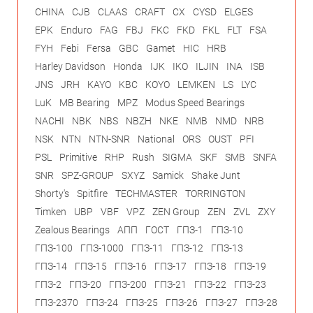
CHINA
CJB
CLAAS
CRAFT
CX
CYSD
ELGES
EPK
Enduro
FAG
FBJ
FKC
FKD
FKL
FLT
FSA
FYH
Febi
Fersa
GBC
Gamet
HIC
HRB
Harley Davidson
Honda
IJK
IKO
ILJIN
INA
ISB
JNS
JRH
KAYO
KBC
KOYO
LEMKEN
LS
LYC
LuK
MB Bearing
MPZ
Modus Speed Bearings
NACHI
NBK
NBS
NBZH
NKE
NMB
NMD
NRB
NSK
NTN
NTN-SNR
National
ORS
OUST
PFI
PSL
Primitive
RHP
Rush
SIGMA
SKF
SMB
SNFA
SNR
SPZ-GROUP
SXYZ
Samick
Shake Junt
Shorty's
Spitfire
TECHMASTER
TORRINGTON
Timken
UBP
VBF
VPZ
ZEN Group
ZEN
ZVL
ZXY
Zealous Bearings
АПП
ГОСТ
ГПЗ-1
ГПЗ-10
ГПЗ-100
ГПЗ-1000
ГПЗ-11
ГПЗ-12
ГПЗ-13
ГПЗ-14
ГПЗ-15
ГПЗ-16
ГПЗ-17
ГПЗ-18
ГПЗ-19
ГПЗ-2
ГПЗ-20
ГПЗ-200
ГПЗ-21
ГПЗ-22
ГПЗ-23
ГПЗ-2370
ГПЗ-24
ГПЗ-25
ГПЗ-26
ГПЗ-27
ГПЗ-28