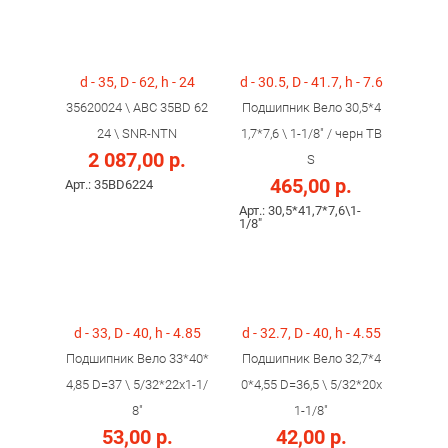
d - 35, D - 62, h - 24
d - 30.5, D - 41.7, h - 7.6
35620024 \ ABC 35BD 62
Подшипник Вело 30,5*4
24 \ SNR-NTN
1,7*7,6 \ 1-1/8" / черн TB
2 087,00 р.
S
465,00 р.
Арт.: 35BD6224
Арт.: 30,5*41,7*7,6\1-
1/8"
d - 33, D - 40, h - 4.85
d - 32.7, D - 40, h - 4.55
Подшипник Вело 33*40*
Подшипник Вело 32,7*4
4,85 D=37 \ 5/32*22x1-1/
0*4,55 D=36,5 \ 5/32*20x
8"
1-1/8"
53,00 р.
42,00 р.