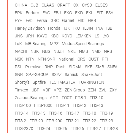
CHINA
CJB
CLAAS
CRAFT
CX
CYSD
ELGES
EPK
Enduro
FAG
FBJ
FKC
FKD
FKL
FLT
FSA
FYH
Febi
Fersa
GBC
Gamet
HIC
HRB
Harley Davidson
Honda
IJK
IKO
ILJIN
INA
ISB
JNS
JRH
KAYO
KBC
KOYO
LEMKEN
LS
LYC
LuK
MB Bearing
MPZ
Modus Speed Bearings
NACHI
NBK
NBS
NBZH
NKE
NMB
NMD
NRB
NSK
NTN
NTN-SNR
National
ORS
OUST
PFI
PSL
Primitive
RHP
Rush
SIGMA
SKF
SMB
SNFA
SNR
SPZ-GROUP
SXYZ
Samick
Shake Junt
Shorty's
Spitfire
TECHMASTER
TORRINGTON
Timken
UBP
VBF
VPZ
ZEN Group
ZEN
ZVL
ZXY
Zealous Bearings
АПП
ГОСТ
ГПЗ-1
ГПЗ-10
ГПЗ-100
ГПЗ-1000
ГПЗ-11
ГПЗ-12
ГПЗ-13
ГПЗ-14
ГПЗ-15
ГПЗ-16
ГПЗ-17
ГПЗ-18
ГПЗ-19
ГПЗ-2
ГПЗ-20
ГПЗ-200
ГПЗ-21
ГПЗ-22
ГПЗ-23
ГПЗ-2370
ГПЗ-24
ГПЗ-25
ГПЗ-26
ГПЗ-27
ГПЗ-28