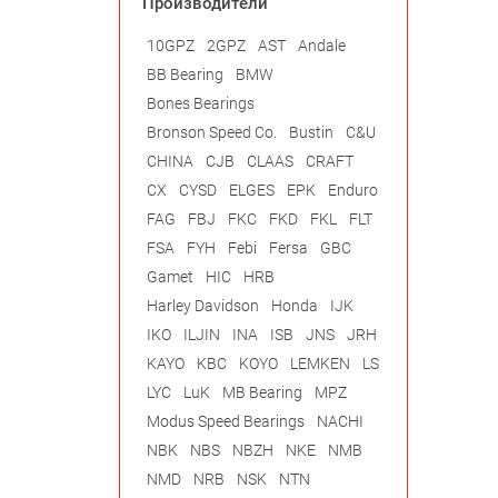
Производители
10GPZ
2GPZ
AST
Andale
BB Bearing
BMW
Bones Bearings
Bronson Speed Co.
Bustin
C&U
CHINA
CJB
CLAAS
CRAFT
CX
CYSD
ELGES
EPK
Enduro
FAG
FBJ
FKC
FKD
FKL
FLT
FSA
FYH
Febi
Fersa
GBC
Gamet
HIC
HRB
Harley Davidson
Honda
IJK
IKO
ILJIN
INA
ISB
JNS
JRH
KAYO
KBC
KOYO
LEMKEN
LS
LYC
LuK
MB Bearing
MPZ
Modus Speed Bearings
NACHI
NBK
NBS
NBZH
NKE
NMB
NMD
NRB
NSK
NTN