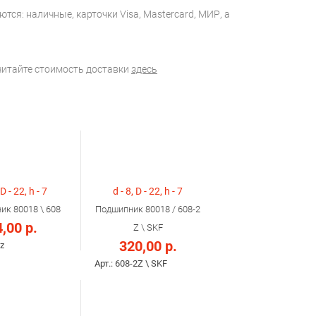
тся: наличные, карточки Visa, Mastercard, МИР, а
считайте стоимость доставки
здесь
 D - 22, h - 7
d - 8, D - 22, h - 7
ик 80018 \ 608
Подшипник 80018 / 608-2
,00 р.
Z \ SKF
320,00 р.
zz
Арт.: 608-2Z \ SKF