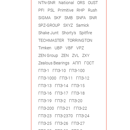
NTN-SNR
National
ORS
OUST
PFI
PSL
Primitive
RHP
Rush
SIGMA
SKF
SMB
SNFA
SNR
SPZ-GROUP
SXYZ
Samick
Shake Junt
Shorty's
Spitfire
TECHMASTER
TORRINGTON
Timken
UBP
VBF
VPZ
ZEN Group
ZEN
ZVL
ZXY
Zealous Bearings
АПП
ГОСТ
ГПЗ-1
ГПЗ-10
ГПЗ-100
ГПЗ-1000
ГПЗ-11
ГПЗ-12
ГПЗ-13
ГПЗ-14
ГПЗ-15
ГПЗ-16
ГПЗ-17
ГПЗ-18
ГПЗ-19
ГПЗ-2
ГПЗ-20
ГПЗ-200
ГПЗ-21
ГПЗ-22
ГПЗ-23
ГПЗ-2370
ГПЗ-24
ГПЗ-25
ГПЗ-26
ГПЗ-27