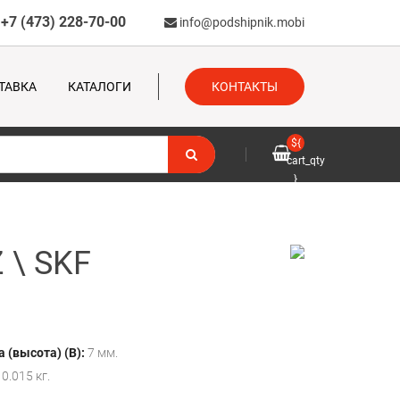
+7 (473) 228-70-00
info@podshipnik.mobi
ТАВКА
КАТАЛОГИ
КОНТАКТЫ
${
cart_qty
}
 \ SKF
 (высота) (B):
7 мм.
0.015 кг.