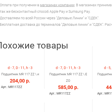
Оплата при получении в
магазинах компании
. В магазинах принимаю
так же бесконтактный способ Apple Pay и Sumsung Pay.
Доставляем по всей России через "Деловые Линии" и "СДЕК".
Бесплатная доставка до терминалов "Деловые линии" и "СДЕК". Ра
Похожие товары
d - 7, D - 11, h - 3
d - 7, D - 11, h - 3
d - 5,
Подшипник MR 117 ZZ \ и
Подшипник MR 117 ZZ \ E
Подшипни
204,00 р.
ZO
585,00 р.
44
Арт.: MR117ZZ
Арт.: MR117ZZ
Арт.: MR1