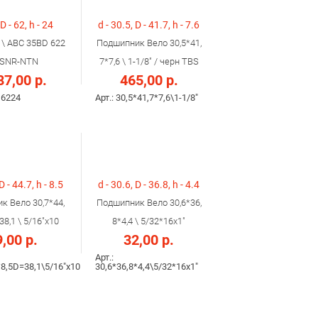
 D - 62, h - 24
d - 30.5, D - 41.7, h - 7.6
 \ ABC 35BD 622
Подшипник Вело 30,5*41,
\ SNR-NTN
7*7,6 \ 1-1/8" / черн TBS
87,00 р.
465,00 р.
D6224
Арт.: 30,5*41,7*7,6\1-1/8"
D - 44.7, h - 8.5
d - 30.6, D - 36.8, h - 4.4
к Вело 30,7*44,
Подшипник Вело 30,6*36,
38,1 \ 5/16"x10
8*4,4 \ 5/32*16x1"
,00 р.
32,00 р.
Арт.:
*8,5D=38,1\5/16"x10
30,6*36,8*4,4\5/32*16x1"