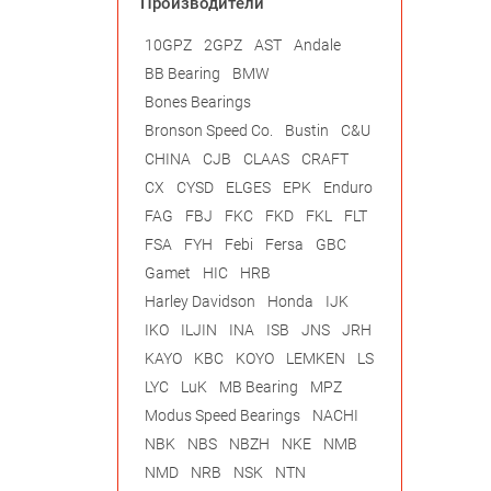
Производители
10GPZ
2GPZ
AST
Andale
BB Bearing
BMW
Bones Bearings
Bronson Speed Co.
Bustin
C&U
CHINA
CJB
CLAAS
CRAFT
CX
CYSD
ELGES
EPK
Enduro
FAG
FBJ
FKC
FKD
FKL
FLT
FSA
FYH
Febi
Fersa
GBC
Gamet
HIC
HRB
Harley Davidson
Honda
IJK
IKO
ILJIN
INA
ISB
JNS
JRH
KAYO
KBC
KOYO
LEMKEN
LS
LYC
LuK
MB Bearing
MPZ
Modus Speed Bearings
NACHI
NBK
NBS
NBZH
NKE
NMB
NMD
NRB
NSK
NTN