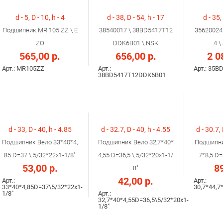
d - 5, D - 10, h - 4
d - 38, D - 54, h - 17
d - 35,
Подшипник MR 105 ZZ \ E
38540017 \ 38BD5417T12
35620024
ZO
DDK6B01 \ NSK
4 
565,00 р.
656,00 р.
2 0
Арт.: MR105ZZ
Арт.:
Арт.: 35B
38BD5417T12DDK6B01
d - 33, D - 40, h - 4.85
d - 32.7, D - 40, h - 4.55
d - 30.7, 
Подшипник Вело 33*40*4,
Подшипник Вело 32,7*40*
Подшипни
85 D=37 \ 5/32*22x1-1/8"
4,55 D=36,5 \ 5/32*20x1-1/
7*8,5 D=
53,00 р.
89
8"
42,00 р.
Арт.:
Арт.:
33*40*4,85D=37\5/32*22x1-
30,7*44,7
1/8"
Арт.:
32,7*40*4,55D=36,5\5/32*20x1-
1/8"