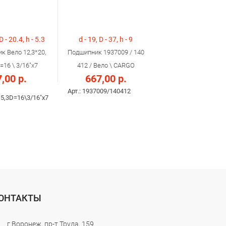
D - 20.4, h - 5.3
d - 19, D - 37, h - 9
к Вело 12,3*20,
Подшипник 1937009 / 140
=16 \ 3/16"х7
412 / Вело \ CARGO
,00 р.
667,00 р.
Арт.: 1937009/140412
*5,3D=16\3/16"х7
ОНТАКТЫ
г.Воронеж, пр-т Труда, 159