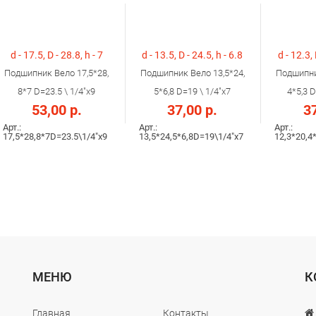
d - 17.5, D - 28.8, h - 7
d - 13.5, D - 24.5, h - 6.8
d - 12.3, 
Подшипник Вело 17,5*28,
Подшипник Вело 13,5*24,
Подшипни
8*7 D=23.5 \ 1/4"х9
5*6,8 D=19 \ 1/4"х7
4*5,3 D
53,00 р.
37,00 р.
37
Арт.:
Арт.:
Арт.:
17,5*28,8*7D=23.5\1/4"х9
13,5*24,5*6,8D=19\1/4"х7
12,3*20,4
МЕНЮ
К
Главная
Контакты