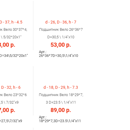
D - 37, h - 4.5
d - 26, D - 36, h - 7
к Вело 30*37*4,
Подшипник Вело 26*36*7
 \ 5/32*20x1"
D=30,5 \ 1/4"x10
,00 р.
53,00 р.
Арт.:
D=34\5/32*20x1"
26*36*7D=30,5\1/4"x10
 D - 32, h - 6
d - 18, D - 29, h - 7.3
к Вело 23*32*6
Подшипник Вело 18*29*7,
5 \ 7/32"х9
3 D=23.5 \ 1/4"х11
,00 р.
89,00 р.
Арт.:
27,5\7/32"х9
18*29*7,3D=23.5\1/4"х11