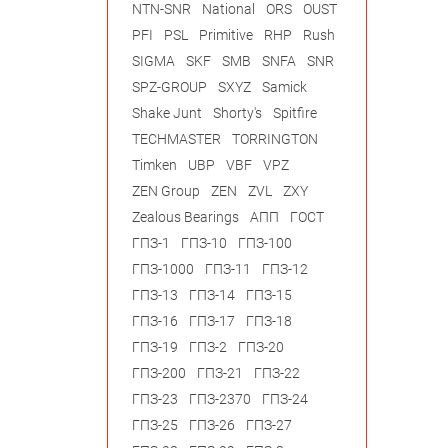
NTN-SNR
National
ORS
OUST
PFI
PSL
Primitive
RHP
Rush
SIGMA
SKF
SMB
SNFA
SNR
SPZ-GROUP
SXYZ
Samick
Shake Junt
Shorty's
Spitfire
TECHMASTER
TORRINGTON
Timken
UBP
VBF
VPZ
ZEN Group
ZEN
ZVL
ZXY
Zealous Bearings
АПП
ГОСТ
ГПЗ-1
ГПЗ-10
ГПЗ-100
ГПЗ-1000
ГПЗ-11
ГПЗ-12
ГПЗ-13
ГПЗ-14
ГПЗ-15
ГПЗ-16
ГПЗ-17
ГПЗ-18
ГПЗ-19
ГПЗ-2
ГПЗ-20
ГПЗ-200
ГПЗ-21
ГПЗ-22
ГПЗ-23
ГПЗ-2370
ГПЗ-24
ГПЗ-25
ГПЗ-26
ГПЗ-27