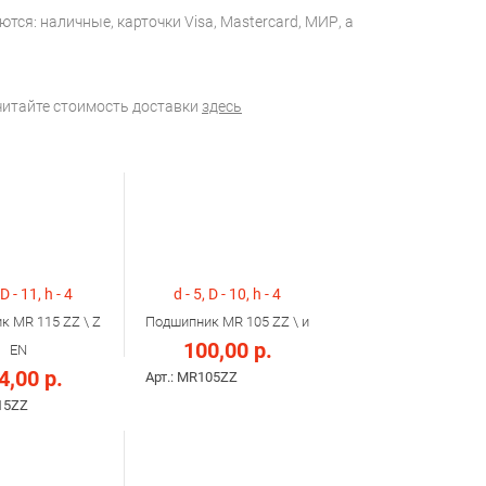
тся: наличные, карточки Visa, Mastercard, МИР, а
считайте стоимость доставки
здесь
 D - 11, h - 4
d - 5, D - 10, h - 4
к MR 115 ZZ \ Z
Подшипник MR 105 ZZ \ и
100,00 р.
EN
4,00 р.
Арт.: MR105ZZ
15ZZ