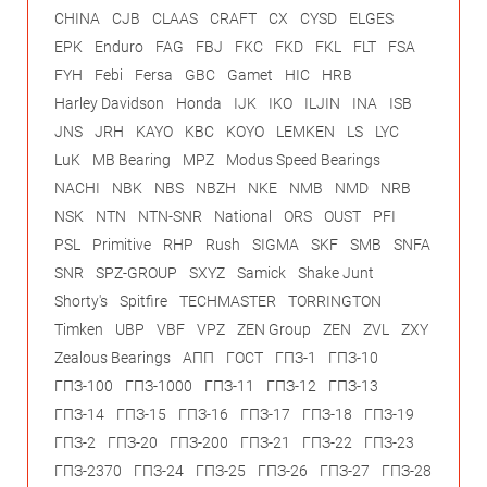
CHINA
CJB
CLAAS
CRAFT
CX
CYSD
ELGES
EPK
Enduro
FAG
FBJ
FKC
FKD
FKL
FLT
FSA
FYH
Febi
Fersa
GBC
Gamet
HIC
HRB
Harley Davidson
Honda
IJK
IKO
ILJIN
INA
ISB
JNS
JRH
KAYO
KBC
KOYO
LEMKEN
LS
LYC
LuK
MB Bearing
MPZ
Modus Speed Bearings
NACHI
NBK
NBS
NBZH
NKE
NMB
NMD
NRB
NSK
NTN
NTN-SNR
National
ORS
OUST
PFI
PSL
Primitive
RHP
Rush
SIGMA
SKF
SMB
SNFA
SNR
SPZ-GROUP
SXYZ
Samick
Shake Junt
Shorty's
Spitfire
TECHMASTER
TORRINGTON
Timken
UBP
VBF
VPZ
ZEN Group
ZEN
ZVL
ZXY
Zealous Bearings
АПП
ГОСТ
ГПЗ-1
ГПЗ-10
ГПЗ-100
ГПЗ-1000
ГПЗ-11
ГПЗ-12
ГПЗ-13
ГПЗ-14
ГПЗ-15
ГПЗ-16
ГПЗ-17
ГПЗ-18
ГПЗ-19
ГПЗ-2
ГПЗ-20
ГПЗ-200
ГПЗ-21
ГПЗ-22
ГПЗ-23
ГПЗ-2370
ГПЗ-24
ГПЗ-25
ГПЗ-26
ГПЗ-27
ГПЗ-28