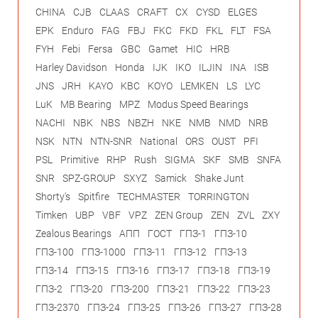
CHINA
CJB
CLAAS
CRAFT
CX
CYSD
ELGES
EPK
Enduro
FAG
FBJ
FKC
FKD
FKL
FLT
FSA
FYH
Febi
Fersa
GBC
Gamet
HIC
HRB
Harley Davidson
Honda
IJK
IKO
ILJIN
INA
ISB
JNS
JRH
KAYO
KBC
KOYO
LEMKEN
LS
LYC
LuK
MB Bearing
MPZ
Modus Speed Bearings
NACHI
NBK
NBS
NBZH
NKE
NMB
NMD
NRB
NSK
NTN
NTN-SNR
National
ORS
OUST
PFI
PSL
Primitive
RHP
Rush
SIGMA
SKF
SMB
SNFA
SNR
SPZ-GROUP
SXYZ
Samick
Shake Junt
Shorty's
Spitfire
TECHMASTER
TORRINGTON
Timken
UBP
VBF
VPZ
ZEN Group
ZEN
ZVL
ZXY
Zealous Bearings
АПП
ГОСТ
ГПЗ-1
ГПЗ-10
ГПЗ-100
ГПЗ-1000
ГПЗ-11
ГПЗ-12
ГПЗ-13
ГПЗ-14
ГПЗ-15
ГПЗ-16
ГПЗ-17
ГПЗ-18
ГПЗ-19
ГПЗ-2
ГПЗ-20
ГПЗ-200
ГПЗ-21
ГПЗ-22
ГПЗ-23
ГПЗ-2370
ГПЗ-24
ГПЗ-25
ГПЗ-26
ГПЗ-27
ГПЗ-28