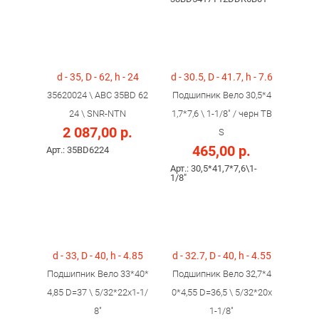
d - 35, D - 62, h - 24
d - 30.5, D - 41.7, h - 7.6
35620024 \ ABC 35BD 62
Подшипник Вело 30,5*4
24 \ SNR-NTN
1,7*7,6 \ 1-1/8" / черн TB
2 087,00 р.
S
465,00 р.
Арт.: 35BD6224
Арт.: 30,5*41,7*7,6\1-
1/8"
d - 33, D - 40, h - 4.85
d - 32.7, D - 40, h - 4.55
Подшипник Вело 33*40*
Подшипник Вело 32,7*4
4,85 D=37 \ 5/32*22x1-1/
0*4,55 D=36,5 \ 5/32*20x
8"
1-1/8"