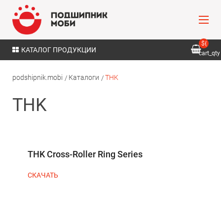
${
КАТАЛОГ ПРОДУКЦИИ
cart_qty
}
podshipnik.mobi
Каталоги
THK
THK
THK Cross-Roller Ring Series
СКАЧАТЬ