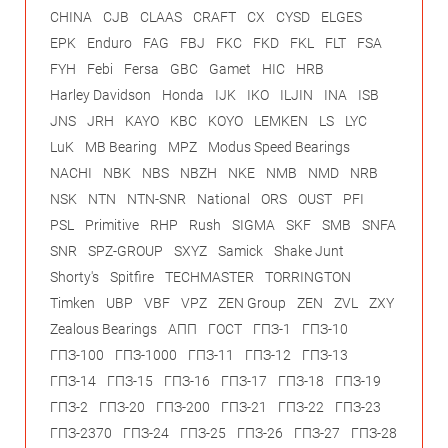
CHINA
CJB
CLAAS
CRAFT
CX
CYSD
ELGES
EPK
Enduro
FAG
FBJ
FKC
FKD
FKL
FLT
FSA
FYH
Febi
Fersa
GBC
Gamet
HIC
HRB
Harley Davidson
Honda
IJK
IKO
ILJIN
INA
ISB
JNS
JRH
KAYO
KBC
KOYO
LEMKEN
LS
LYC
LuK
MB Bearing
MPZ
Modus Speed Bearings
NACHI
NBK
NBS
NBZH
NKE
NMB
NMD
NRB
NSK
NTN
NTN-SNR
National
ORS
OUST
PFI
PSL
Primitive
RHP
Rush
SIGMA
SKF
SMB
SNFA
SNR
SPZ-GROUP
SXYZ
Samick
Shake Junt
Shorty's
Spitfire
TECHMASTER
TORRINGTON
Timken
UBP
VBF
VPZ
ZEN Group
ZEN
ZVL
ZXY
Zealous Bearings
АПП
ГОСТ
ГПЗ-1
ГПЗ-10
ГПЗ-100
ГПЗ-1000
ГПЗ-11
ГПЗ-12
ГПЗ-13
ГПЗ-14
ГПЗ-15
ГПЗ-16
ГПЗ-17
ГПЗ-18
ГПЗ-19
ГПЗ-2
ГПЗ-20
ГПЗ-200
ГПЗ-21
ГПЗ-22
ГПЗ-23
ГПЗ-2370
ГПЗ-24
ГПЗ-25
ГПЗ-26
ГПЗ-27
ГПЗ-28