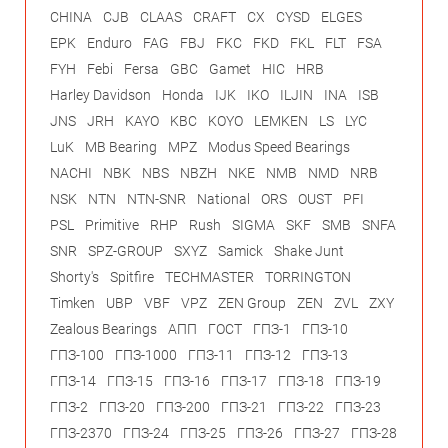
CHINA
CJB
CLAAS
CRAFT
CX
CYSD
ELGES
EPK
Enduro
FAG
FBJ
FKC
FKD
FKL
FLT
FSA
FYH
Febi
Fersa
GBC
Gamet
HIC
HRB
Harley Davidson
Honda
IJK
IKO
ILJIN
INA
ISB
JNS
JRH
KAYO
KBC
KOYO
LEMKEN
LS
LYC
LuK
MB Bearing
MPZ
Modus Speed Bearings
NACHI
NBK
NBS
NBZH
NKE
NMB
NMD
NRB
NSK
NTN
NTN-SNR
National
ORS
OUST
PFI
PSL
Primitive
RHP
Rush
SIGMA
SKF
SMB
SNFA
SNR
SPZ-GROUP
SXYZ
Samick
Shake Junt
Shorty's
Spitfire
TECHMASTER
TORRINGTON
Timken
UBP
VBF
VPZ
ZEN Group
ZEN
ZVL
ZXY
Zealous Bearings
АПП
ГОСТ
ГПЗ-1
ГПЗ-10
ГПЗ-100
ГПЗ-1000
ГПЗ-11
ГПЗ-12
ГПЗ-13
ГПЗ-14
ГПЗ-15
ГПЗ-16
ГПЗ-17
ГПЗ-18
ГПЗ-19
ГПЗ-2
ГПЗ-20
ГПЗ-200
ГПЗ-21
ГПЗ-22
ГПЗ-23
ГПЗ-2370
ГПЗ-24
ГПЗ-25
ГПЗ-26
ГПЗ-27
ГПЗ-28