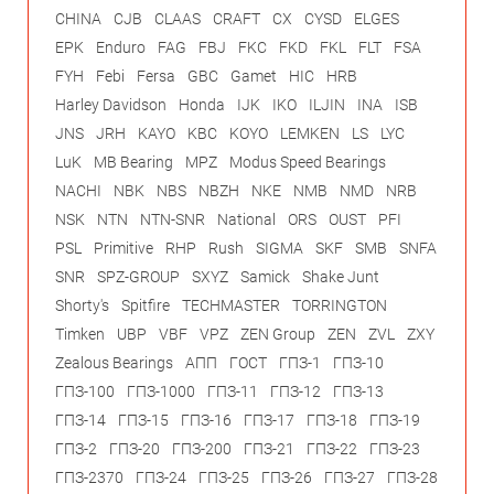
CHINA
CJB
CLAAS
CRAFT
CX
CYSD
ELGES
EPK
Enduro
FAG
FBJ
FKC
FKD
FKL
FLT
FSA
FYH
Febi
Fersa
GBC
Gamet
HIC
HRB
Harley Davidson
Honda
IJK
IKO
ILJIN
INA
ISB
JNS
JRH
KAYO
KBC
KOYO
LEMKEN
LS
LYC
LuK
MB Bearing
MPZ
Modus Speed Bearings
NACHI
NBK
NBS
NBZH
NKE
NMB
NMD
NRB
NSK
NTN
NTN-SNR
National
ORS
OUST
PFI
PSL
Primitive
RHP
Rush
SIGMA
SKF
SMB
SNFA
SNR
SPZ-GROUP
SXYZ
Samick
Shake Junt
Shorty's
Spitfire
TECHMASTER
TORRINGTON
Timken
UBP
VBF
VPZ
ZEN Group
ZEN
ZVL
ZXY
Zealous Bearings
АПП
ГОСТ
ГПЗ-1
ГПЗ-10
ГПЗ-100
ГПЗ-1000
ГПЗ-11
ГПЗ-12
ГПЗ-13
ГПЗ-14
ГПЗ-15
ГПЗ-16
ГПЗ-17
ГПЗ-18
ГПЗ-19
ГПЗ-2
ГПЗ-20
ГПЗ-200
ГПЗ-21
ГПЗ-22
ГПЗ-23
ГПЗ-2370
ГПЗ-24
ГПЗ-25
ГПЗ-26
ГПЗ-27
ГПЗ-28