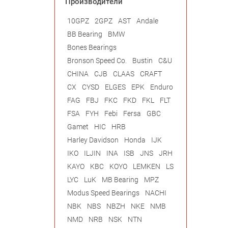
Производители
10GPZ
2GPZ
AST
Andale
BB Bearing
BMW
Bones Bearings
Bronson Speed Co.
Bustin
C&U
CHINA
CJB
CLAAS
CRAFT
CX
CYSD
ELGES
EPK
Enduro
FAG
FBJ
FKC
FKD
FKL
FLT
FSA
FYH
Febi
Fersa
GBC
Gamet
HIC
HRB
Harley Davidson
Honda
IJK
IKO
ILJIN
INA
ISB
JNS
JRH
KAYO
KBC
KOYO
LEMKEN
LS
LYC
LuK
MB Bearing
MPZ
Modus Speed Bearings
NACHI
NBK
NBS
NBZH
NKE
NMB
NMD
NRB
NSK
NTN