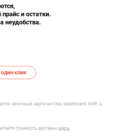
ются,
 прайс и остатки.
а неудобства.
АКАЗАТЬ В ОДИН КЛИК
тся: наличные, карточки Visa, Mastercard, МИР, а
считайте стоимость доставки
здесь