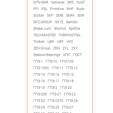
NTN-SNR
National
ORS
OUST
PFI
PSL
Primitive
RHP
Rush
SIGMA
SKF
SMB
SNFA
SNR
SPZ-GROUP
SXYZ
Samick
Shake Junt
Shorty's
Spitfire
TECHMASTER
TORRINGTON
Timken
UBP
VBF
VPZ
ZEN Group
ZEN
ZVL
ZXY
Zealous Bearings
АПП
ГОСТ
ГПЗ-1
ГПЗ-10
ГПЗ-100
ГПЗ-1000
ГПЗ-11
ГПЗ-12
ГПЗ-13
ГПЗ-14
ГПЗ-15
ГПЗ-16
ГПЗ-17
ГПЗ-18
ГПЗ-19
ГПЗ-2
ГПЗ-20
ГПЗ-200
ГПЗ-21
ГПЗ-22
ГПЗ-23
ГПЗ-2370
ГПЗ-24
ГПЗ-25
ГПЗ-26
ГПЗ-27