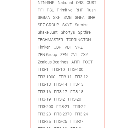
NTN-SNR
National
ORS
OUST
PFI
PSL
Primitive
RHP
Rush
SIGMA
SKF
SMB
SNFA
SNR
SPZ-GROUP
SXYZ
Samick
Shake Junt
Shorty's
Spitfire
TECHMASTER
TORRINGTON
Timken
UBP
VBF
VPZ
ZEN Group
ZEN
ZVL
ZXY
Zealous Bearings
АПП
ГОСТ
ГПЗ-1
ГПЗ-10
ГПЗ-100
ГПЗ-1000
ГПЗ-11
ГПЗ-12
ГПЗ-13
ГПЗ-14
ГПЗ-15
ГПЗ-16
ГПЗ-17
ГПЗ-18
ГПЗ-19
ГПЗ-2
ГПЗ-20
ГПЗ-200
ГПЗ-21
ГПЗ-22
ГПЗ-23
ГПЗ-2370
ГПЗ-24
ГПЗ-25
ГПЗ-26
ГПЗ-27