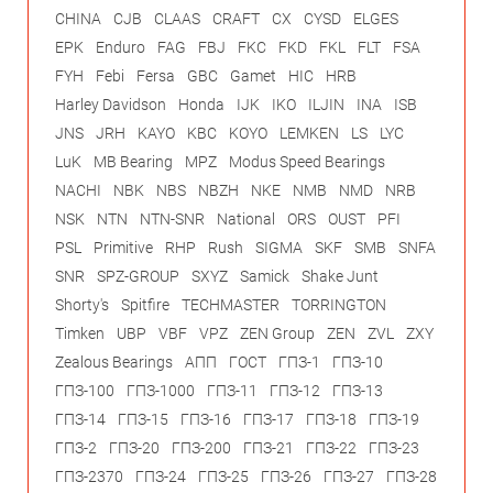
CHINA
CJB
CLAAS
CRAFT
CX
CYSD
ELGES
EPK
Enduro
FAG
FBJ
FKC
FKD
FKL
FLT
FSA
FYH
Febi
Fersa
GBC
Gamet
HIC
HRB
Harley Davidson
Honda
IJK
IKO
ILJIN
INA
ISB
JNS
JRH
KAYO
KBC
KOYO
LEMKEN
LS
LYC
LuK
MB Bearing
MPZ
Modus Speed Bearings
NACHI
NBK
NBS
NBZH
NKE
NMB
NMD
NRB
NSK
NTN
NTN-SNR
National
ORS
OUST
PFI
PSL
Primitive
RHP
Rush
SIGMA
SKF
SMB
SNFA
SNR
SPZ-GROUP
SXYZ
Samick
Shake Junt
Shorty's
Spitfire
TECHMASTER
TORRINGTON
Timken
UBP
VBF
VPZ
ZEN Group
ZEN
ZVL
ZXY
Zealous Bearings
АПП
ГОСТ
ГПЗ-1
ГПЗ-10
ГПЗ-100
ГПЗ-1000
ГПЗ-11
ГПЗ-12
ГПЗ-13
ГПЗ-14
ГПЗ-15
ГПЗ-16
ГПЗ-17
ГПЗ-18
ГПЗ-19
ГПЗ-2
ГПЗ-20
ГПЗ-200
ГПЗ-21
ГПЗ-22
ГПЗ-23
ГПЗ-2370
ГПЗ-24
ГПЗ-25
ГПЗ-26
ГПЗ-27
ГПЗ-28