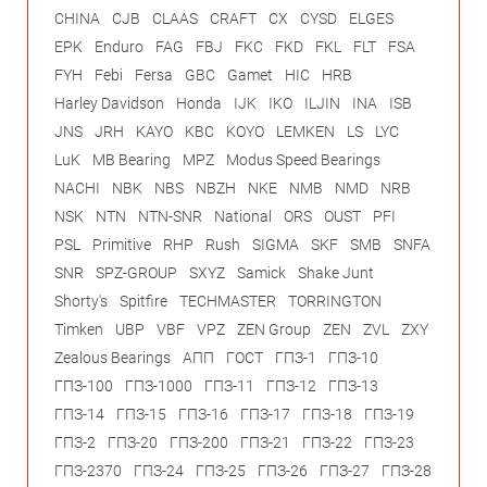
CHINA
CJB
CLAAS
CRAFT
CX
CYSD
ELGES
EPK
Enduro
FAG
FBJ
FKC
FKD
FKL
FLT
FSA
FYH
Febi
Fersa
GBC
Gamet
HIC
HRB
Harley Davidson
Honda
IJK
IKO
ILJIN
INA
ISB
JNS
JRH
KAYO
KBC
KOYO
LEMKEN
LS
LYC
LuK
MB Bearing
MPZ
Modus Speed Bearings
NACHI
NBK
NBS
NBZH
NKE
NMB
NMD
NRB
NSK
NTN
NTN-SNR
National
ORS
OUST
PFI
PSL
Primitive
RHP
Rush
SIGMA
SKF
SMB
SNFA
SNR
SPZ-GROUP
SXYZ
Samick
Shake Junt
Shorty's
Spitfire
TECHMASTER
TORRINGTON
Timken
UBP
VBF
VPZ
ZEN Group
ZEN
ZVL
ZXY
Zealous Bearings
АПП
ГОСТ
ГПЗ-1
ГПЗ-10
ГПЗ-100
ГПЗ-1000
ГПЗ-11
ГПЗ-12
ГПЗ-13
ГПЗ-14
ГПЗ-15
ГПЗ-16
ГПЗ-17
ГПЗ-18
ГПЗ-19
ГПЗ-2
ГПЗ-20
ГПЗ-200
ГПЗ-21
ГПЗ-22
ГПЗ-23
ГПЗ-2370
ГПЗ-24
ГПЗ-25
ГПЗ-26
ГПЗ-27
ГПЗ-28