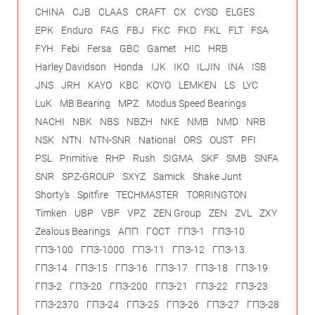
CHINA
CJB
CLAAS
CRAFT
CX
CYSD
ELGES
EPK
Enduro
FAG
FBJ
FKC
FKD
FKL
FLT
FSA
FYH
Febi
Fersa
GBC
Gamet
HIC
HRB
Harley Davidson
Honda
IJK
IKO
ILJIN
INA
ISB
JNS
JRH
KAYO
KBC
KOYO
LEMKEN
LS
LYC
LuK
MB Bearing
MPZ
Modus Speed Bearings
NACHI
NBK
NBS
NBZH
NKE
NMB
NMD
NRB
NSK
NTN
NTN-SNR
National
ORS
OUST
PFI
PSL
Primitive
RHP
Rush
SIGMA
SKF
SMB
SNFA
SNR
SPZ-GROUP
SXYZ
Samick
Shake Junt
Shorty's
Spitfire
TECHMASTER
TORRINGTON
Timken
UBP
VBF
VPZ
ZEN Group
ZEN
ZVL
ZXY
Zealous Bearings
АПП
ГОСТ
ГПЗ-1
ГПЗ-10
ГПЗ-100
ГПЗ-1000
ГПЗ-11
ГПЗ-12
ГПЗ-13
ГПЗ-14
ГПЗ-15
ГПЗ-16
ГПЗ-17
ГПЗ-18
ГПЗ-19
ГПЗ-2
ГПЗ-20
ГПЗ-200
ГПЗ-21
ГПЗ-22
ГПЗ-23
ГПЗ-2370
ГПЗ-24
ГПЗ-25
ГПЗ-26
ГПЗ-27
ГПЗ-28