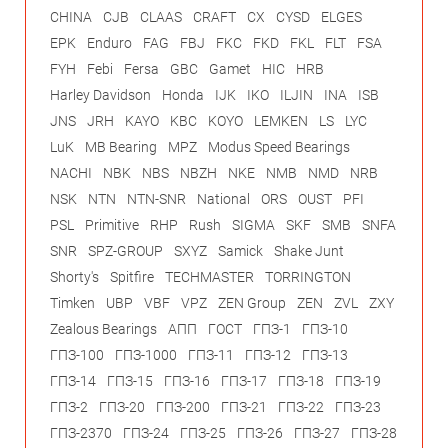
CHINA
CJB
CLAAS
CRAFT
CX
CYSD
ELGES
EPK
Enduro
FAG
FBJ
FKC
FKD
FKL
FLT
FSA
FYH
Febi
Fersa
GBC
Gamet
HIC
HRB
Harley Davidson
Honda
IJK
IKO
ILJIN
INA
ISB
JNS
JRH
KAYO
KBC
KOYO
LEMKEN
LS
LYC
LuK
MB Bearing
MPZ
Modus Speed Bearings
NACHI
NBK
NBS
NBZH
NKE
NMB
NMD
NRB
NSK
NTN
NTN-SNR
National
ORS
OUST
PFI
PSL
Primitive
RHP
Rush
SIGMA
SKF
SMB
SNFA
SNR
SPZ-GROUP
SXYZ
Samick
Shake Junt
Shorty's
Spitfire
TECHMASTER
TORRINGTON
Timken
UBP
VBF
VPZ
ZEN Group
ZEN
ZVL
ZXY
Zealous Bearings
АПП
ГОСТ
ГПЗ-1
ГПЗ-10
ГПЗ-100
ГПЗ-1000
ГПЗ-11
ГПЗ-12
ГПЗ-13
ГПЗ-14
ГПЗ-15
ГПЗ-16
ГПЗ-17
ГПЗ-18
ГПЗ-19
ГПЗ-2
ГПЗ-20
ГПЗ-200
ГПЗ-21
ГПЗ-22
ГПЗ-23
ГПЗ-2370
ГПЗ-24
ГПЗ-25
ГПЗ-26
ГПЗ-27
ГПЗ-28