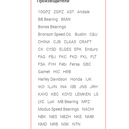
Производители
10GPZ
2GPZ
AST
Andale
BB Bearing
BMW
Bones Bearings
Bronson Speed Co.
Bustin
C&U
CHINA
CJB
CLAAS
CRAFT
CX
CYSD
ELGES
EPK
Enduro
FAG
FBJ
FKC
FKD
FKL
FLT
FSA
FYH
Febi
Fersa
GBC
Gamet
HIC
HRB
Harley Davidson
Honda
IJK
IKO
ILJIN
INA
ISB
JNS
JRH
KAYO
KBC
KOYO
LEMKEN
LS
LYC
LuK
MB Bearing
MPZ
Modus Speed Bearings
NACHI
NBK
NBS
NBZH
NKE
NMB
NMD
NRB
NSK
NTN