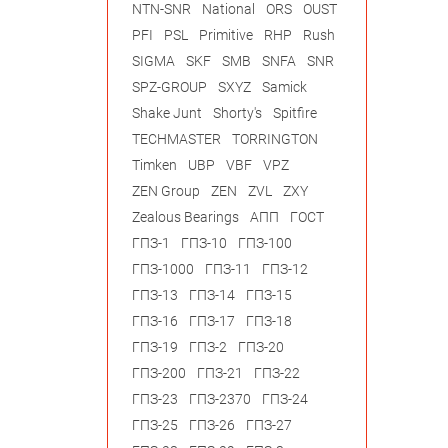
NTN-SNR
National
ORS
OUST
PFI
PSL
Primitive
RHP
Rush
SIGMA
SKF
SMB
SNFA
SNR
SPZ-GROUP
SXYZ
Samick
Shake Junt
Shorty's
Spitfire
TECHMASTER
TORRINGTON
Timken
UBP
VBF
VPZ
ZEN Group
ZEN
ZVL
ZXY
Zealous Bearings
АПП
ГОСТ
ГПЗ-1
ГПЗ-10
ГПЗ-100
ГПЗ-1000
ГПЗ-11
ГПЗ-12
ГПЗ-13
ГПЗ-14
ГПЗ-15
ГПЗ-16
ГПЗ-17
ГПЗ-18
ГПЗ-19
ГПЗ-2
ГПЗ-20
ГПЗ-200
ГПЗ-21
ГПЗ-22
ГПЗ-23
ГПЗ-2370
ГПЗ-24
ГПЗ-25
ГПЗ-26
ГПЗ-27