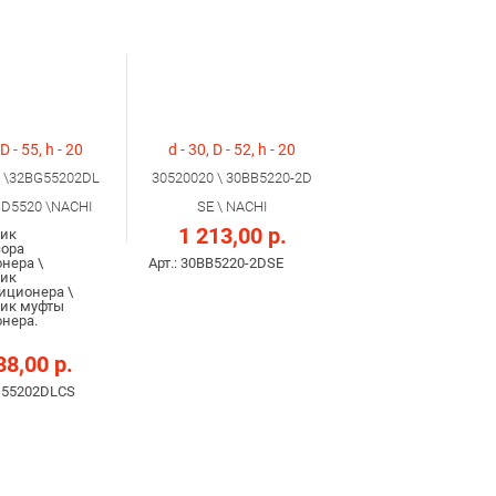
 D - 55, h - 20
d - 30, D - 52, h - 20
 \32BG55202DL
30520020 \ 30BВ5220-2D
BD5520 \NACHI
SЕ \ NACHI
1 213,00 р.
ик
ора
нера \
Арт.: 30BВ5220-2DSЕ
ик
иционера \
ик муфты
нера.
38,00 р.
BG55202DLCS