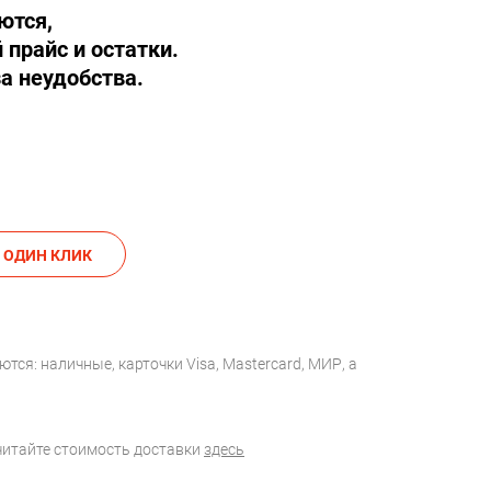
ются,
 прайс и остатки.
а неудобства.
АКАЗАТЬ В ОДИН КЛИК
тся: наличные, карточки Visa, Mastercard, МИР, а
считайте стоимость доставки
здесь