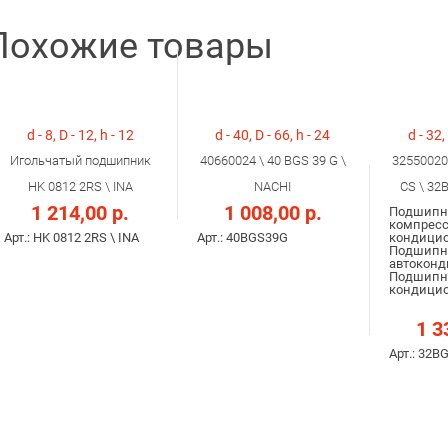
Похожие товары
d - 8, D - 12, h - 12
d - 40, D - 66, h - 24
d - 32,
Игольчатый подшипник
40660024 \ 40 BGS 39 G \
32550020
HK 0812 2RS \ INA
NACHI
CS \ 32
1 214,00 р.
1 008,00 р.
Подшипн
компресс
Арт.: HK 0812 2RS \ INA
Арт.: 40BGS39G
кондицио
Подшипн
автоконд
Подшипн
кондицио
1 3
Арт.: 32