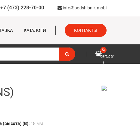
+7 (473) 228-70-00
info@podshipnik.mobi
ТАВКА
КАТАЛОГИ
КОНТАКТЫ
${
cart_qty
}
NS)
 (высота) (B):
18 мм.